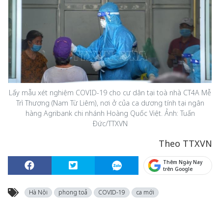
Lấy mẫu xét nghiệm COVID-19 cho cư dân tại toà nhà CT4A Mễ
Trì Thượng (Nam Từ Liêm), nơi ở của ca dương tính tại ngân
hàng Agribank chi nhánh Hoàng Quốc Việt. Ảnh: Tuấn
Đức/TTXVN
Theo TTXVN
Thêm Ngày Nay
trên Google
Hà Nội
phong toả
COVID-19
ca mới