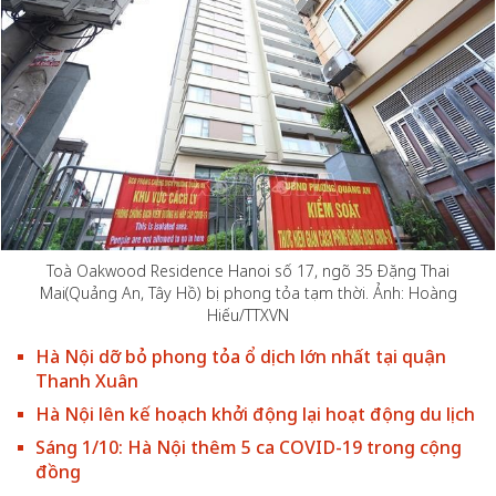
Toà Oakwood Residence Hanoi số 17, ngõ 35 Đặng Thai
Mai(Quảng An, Tây Hồ) bị phong tỏa tạm thời. Ảnh: Hoàng
Hiếu/TTXVN
Hà Nội dỡ bỏ phong tỏa ổ dịch lớn nhất tại quận
Thanh Xuân
Hà Nội lên kế hoạch khởi động lại hoạt động du lịch
Sáng 1/10: Hà Nội thêm 5 ca COVID-19 trong cộng
đồng