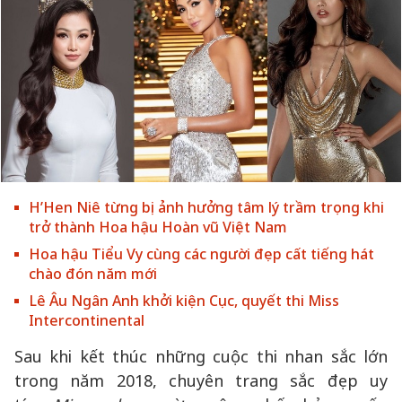
H’Hen Niê từng bị ảnh hưởng tâm lý trầm trọng khi
trở thành Hoa hậu Hoàn vũ Việt Nam
Hoa hậu Tiểu Vy cùng các người đẹp cất tiếng hát
chào đón năm mới
Lê Âu Ngân Anh khởi kiện Cục, quyết thi Miss
Intercontinental
Sau khi kết thúc những cuộc thi nhan sắc lớn
trong năm 2018, chuyên trang sắc đẹp uy