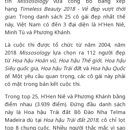
tín
Missosology
vừa công bố bảng xếp
hạng
Timeless Beauty 2018 - Vẻ đẹp vượt thời
gian
. Trong danh sách 25 cô gái đẹp nhất thế
này, Việt Nam có đến 3 đại diện là H'Hen Niê,
Minh Tú và Phương Khánh.
Là cuộc thi được tổ chức từ năm 2004, năm
2018
Missosology
lựa chọn ra 112 người đẹp
từ
Hoa hậu Hoàn vũ, Hoa hậu Thế giới, Hoa hậu
Siêu quốc gia, Hoa hậu Trái đấ
t và
Hoa hậu Quốc
tế
. Một yêu cầu quan trọng, các cô gái này phải
có mặt trong bán kết cuộc thi.
Trong top 25, H’Hen Niê và Phương Khánh bằng
điểm nhau (3.939 điểm). Đứng đầu danh sách
này là Hoa hậu Trái đất Bồ Đào Nha Telma
Madeira dù tại
Hoa hậu Trái đất 2018
, cô chỉ lọt
top 8 chung cuộc. Nhiều người thắc mắc vì sao