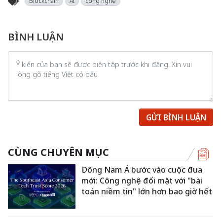
Blockchain
AI
công nghệ
BÌNH LUẬN
GỬI BÌNH LUẬN
CÙNG CHUYÊN MỤC
Đông Nam Á bước vào cuộc đua
mới: Công nghệ đối mặt với "bài
toán niềm tin" lớn hơn bao giờ hết