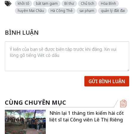
khởi tố
bắt tạm giam
Bí thư
Chủ tịch
Hòa Bình
huyện Mai Châu
Hà Công Thẻ
sai phạm
quản lý đất đai
BÌNH LUẬN
GỬI BÌNH LUẬN
CÙNG CHUYÊN MỤC
Nhìn lại 1 tháng tìm kiếm hài cốt
liệt sĩ tại Công viên Lê Thị Riêng