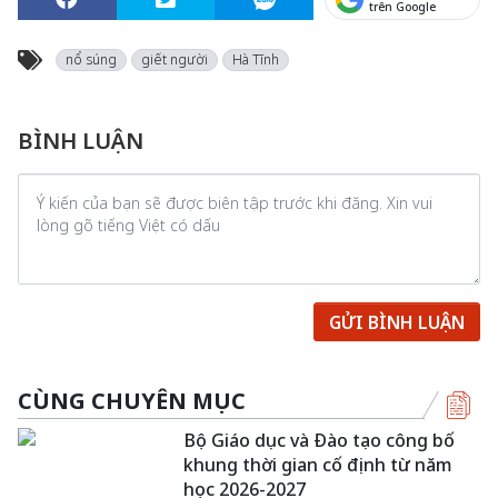
trên Google
nổ súng
giết người
Hà Tĩnh
BÌNH LUẬN
GỬI BÌNH LUẬN
CÙNG CHUYÊN MỤC
Bộ Giáo dục và Đào tạo công bố
khung thời gian cố định từ năm
học 2026-2027