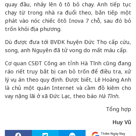
quay đầu, nhảy lên ô tô bỏ chạy. Anh tiếp tục
chạy từ trong nhà ra đuổi theo, bắn tiếp một
phát vào nóc chiếc ôtô Inova 7 chỗ, sau đó bỏ
trốn khỏi địa phương.
Dù được đưa tới BVĐK huyện Đức Thọ cấp cứu,
song, anh Nguyên đã tử vong do mất máu cấp.
Cơ quan CSĐT Công an tỉnh Hà Tĩnh cũng đang
ráo riết truy bắt bị can bỏ trốn để điều tra, xử
lý vụ án theo quy định. Được biết, Lê Hoàng Anh
là chủ một quán Internet và cầm đồ kiêm cho
vay nặng lãi ở xã Đức Lạc, theo báo
Hà Tĩnh.
Tổng hợp
Huy Vũ
Thêm Ngày Nay