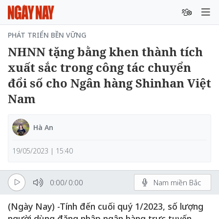
PHÁT TRIỂN BỀN VỮNG
NHNN tặng bằng khen thành tích
xuất sắc trong công tác chuyển
đổi số cho Ngân hàng Shinhan Việt
Nam
Hà An
19/05/2023 | 15:40
0:00
/
0:00
Nam miền Bắc
(Ngày Nay) -Tính đến cuối quý 1/2023, số lượng
người dùng đăng nhập ngân hàng trực tuyến