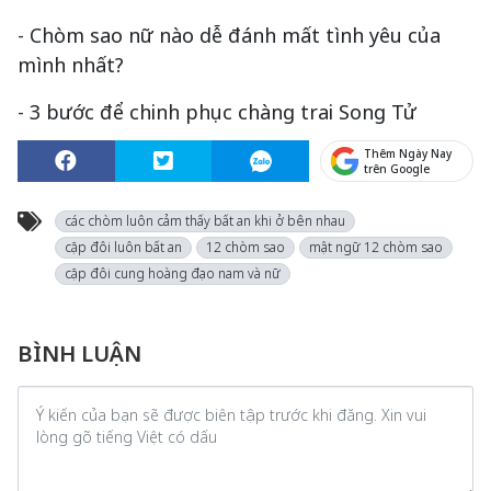
-
Chòm sao nữ nào dễ đánh mất tình yêu của
mình nhất?
-
3 bước để chinh phục chàng trai Song Tử
Thêm Ngày Nay
trên Google
các chòm luôn cảm thấy bất an khi ở bên nhau
cặp đôi luôn bất an
12 chòm sao
mật ngữ 12 chòm sao
cặp đôi cung hoàng đạo nam và nữ
BÌNH LUẬN