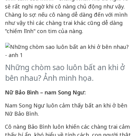
sẽ rất nghi ngờ khi cô nàng chủ động như vậy.
Chàng lo sợ: nếu cô nàng dễ dàng đến với mình
như vậy thì các chàng trai khác cũng dễ dàng
"chiếm lĩnh" con tim của nàng.
Những chòm sao luôn bất an khi ở
bên nhau? Ảnh minh họa.
Nữ Bảo Bình – nam Song Ngư:
Nam Song Ngư luôn cảm thấy bất an khi ở bên
Nữ Bảo Bình.
Cô nàng Bảo Bình luôn khiến các chàng trai cảm
thấy bí ẩn, khó hiểu về tính cách, con người thật