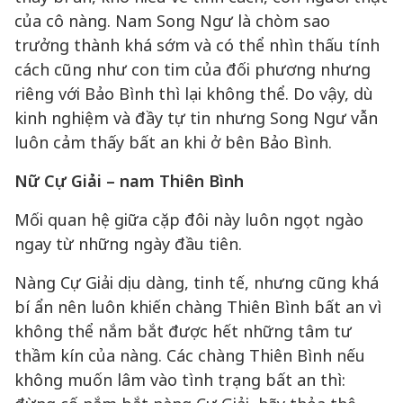
của cô nàng. Nam Song Ngư là chòm sao
trưởng thành khá sớm và có thể nhìn thấu tính
cách cũng như con tim của đối phương nhưng
riêng với Bảo Bình thì lại không thể. Do vậy, dù
kinh nghiệm và đầy tự tin nhưng Song Ngư vẫn
luôn cảm thấy bất an khi ở bên Bảo Bình.
Nữ Cự Giải – nam Thiên Bình
Mối quan hệ giữa cặp đôi này luôn ngọt ngào
ngay từ những ngày đầu tiên.
Nàng Cự Giải dịu dàng, tinh tế, nhưng cũng khá
bí ẩn nên luôn khiến chàng Thiên Bình bất an vì
không thể nắm bắt được hết những tâm tư
thầm kín của nàng. Các chàng Thiên Bình nếu
không muốn lâm vào tình trạng bất an thì: