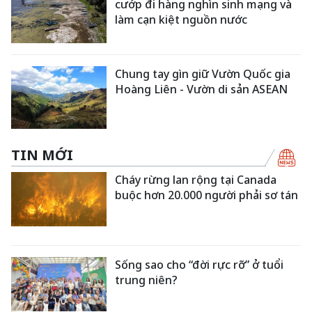
cướp đi hàng nghìn sinh mạng và
làm cạn kiệt nguồn nước
Chung tay gìn giữ Vườn Quốc gia
Hoàng Liên - Vườn di sản ASEAN
TIN MỚI
Cháy rừng lan rộng tại Canada
buộc hơn 20.000 người phải sơ tán
Sống sao cho “đời rực rỡ” ở tuổi
trung niên?