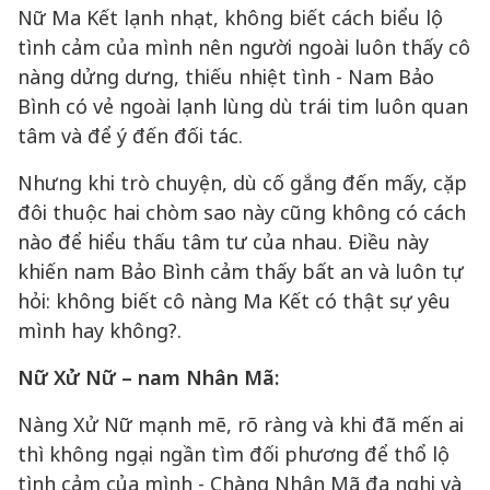
Nữ Ma Kết lạnh nhạt, không biết cách biểu lộ
tình cảm của mình nên người ngoài luôn thấy cô
nàng dửng dưng, thiếu nhiệt tình - Nam Bảo
Bình có vẻ ngoài lạnh lùng dù trái tim luôn quan
tâm và để ý đến đối tác.
Nhưng khi trò chuyện, dù cố gắng đến mấy, cặp
đôi thuộc hai chòm sao này cũng không có cách
nào để hiểu thấu tâm tư của nhau. Điều này
khiến nam Bảo Bình cảm thấy bất an và luôn tự
hỏi: không biết cô nàng Ma Kết có thật sự yêu
mình hay không?.
Nữ Xử Nữ – nam Nhân Mã:
Nàng Xử Nữ mạnh mẽ, rõ ràng và khi đã mến ai
thì không ngại ngần tìm đối phương để thổ lộ
tình cảm của mình - Chàng Nhân Mã đa nghi và