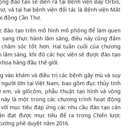
ng đào tạo sẽ diễn ra tại Bệnh viện Bay Orbis,
ơ, và tại hai bệnh viện đối tác là Bệnh viện Mắt
i đồng Cần Thơ.
ược đào tạo trên mô hình mô phỏng để làm quen
n sang thực hành lâm sàng, điều này cũng đảm
chăm sóc tốt hơn. Hai tuần cuối của chương
 lâm sàng, khi đó các học viên sẽ được đào tạo
khoa hàng đầu thế giới.
g vào khám và điều trị các bệnh gây mù và suy
 người lớn tại Việt Nam, bao gồm đục thủy tinh
rẻ em, và glôcôm, phẫu thuật tạo hình và võng
 này là một trong các chương trình hoạt động
 với mục tiêu đáp ứng các nhu cầu đào tạo cán
ần đạt được mục tiêu để ra trong Chiến lược
tướng phê duyệt năm 2016.