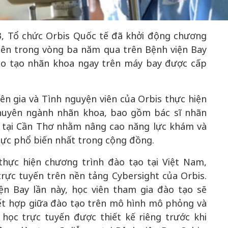
23, Tổ chức Orbis Quốc tế đã khởi động chương
iên trong vòng ba năm qua trên Bệnh viện Bay
50 năm Việt 
 đào tạo nhãn khoa ngay trên máy bay được cấp
m gia
50 năm Việt Nam gia
nhập UNESCO
 Khơi
nhập UNESCO: Khơi
nguồn nội lực 
ên gia và Tình nguyện viên của Orbis thực hiện
n hóa,
nguồn nội lực văn hóa,
định hình vị t
 kiến
định hình vị thế kiến
tạo | Kỳ 1: K
chuyên ngành nhãn khoa, bao gồm bác sĩ nhãn
g kiến
tạo | Kỳ 3: Hội nhập
hòa bình thể h
mê tại Cần Thơ nhằm nâng cao năng lực khám và
ạo mới
quốc tế bằng bản lĩnh
quyết định l
 lực phổ biến nhất trong cộng đồng.
Việt Nam
thực hiện chương trình đào tạo tại Việt Nam,
rực tuyến trên nền tảng Cybersight của Orbis.
n Bay lần này, học viên tham gia đào tạo sẽ
ết hợp giữa đào tạo trên mô hình mô phỏng và
học trực tuyến được thiết kế riêng trước khi