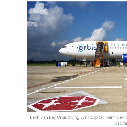
Bệnh viện Bay Orbis (Flying Eye Hospital), bệnh việ
đào tạ