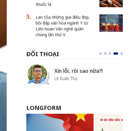
thuốc lá
Lan tỏa những giai điệu đẹp,
bồi đắp văn hóa ngành Y từ
Liên hoan Văn nghệ quần
chúng lần thứ V
ĐỐI THOẠI
i
Xin lỗi, rồi sao nữa?!
ủa Hà
Lê Xuân Thọ
LONGFORM