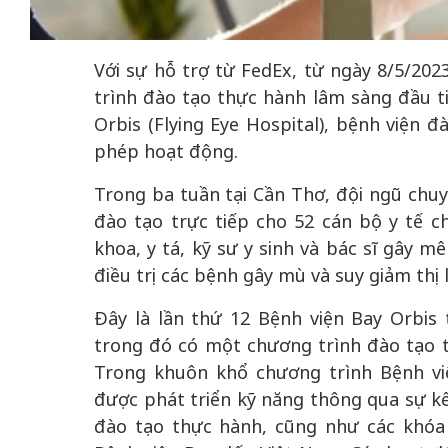
Với sự hỗ trợ từ FedEx, từ ngày 8/5/20
trình đào tạo thực hành lâm sàng đầu t
Orbis (Flying Eye Hospital), bệnh viện
 gia
50 năm Việt Na
phép hoạt động.
hơi
nhập UNESCO:
 hình
Hà Nội vững bước vào
Trong ba tuần tại Cần Thơ, đội ngũ chuy
nguồn nội lực vă
ỳ 2:
không gian phát triển
định hình vị thế
đào tạo trực tiếp cho 52 cán bộ y tế 
tác
mới - Kỳ 5: Thủ đô qua
tạo | Kỳ 4: Sán
khoa, y tá, kỹ sư y sinh và bác sĩ gây 
hát
lăng kính số hóa
làm nên diện m
điều trị các bệnh gây mù và suy giảm thị
Đây là lần thứ 12 Bệnh viện Bay Orbis 
trong đó có một chương trình đào tạo t
Trong khuôn khổ chương trình Bệnh việ
được phát triển kỹ năng thông qua sự k
đào tạo thực hành, cũng như các khóa 