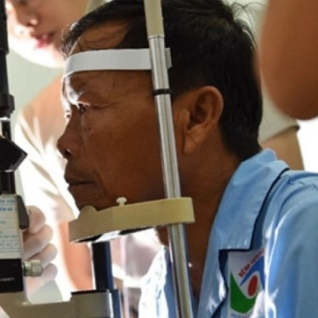
Bắc Biên - Giữ một ngô
i nhà
làng ven sông Hồng c
Nội
TS. Trần Kim Hào