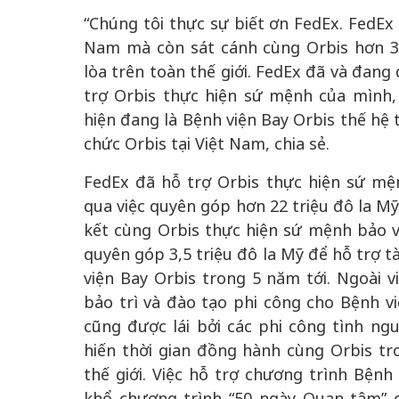
“Chúng tôi thực sự biết ơn FedEx. FedEx 
Nam mà còn sát cánh cùng Orbis hơn 
lòa trên toàn thế giới. FedEx đã và đang
trợ Orbis thực hiện sứ mệnh của mình
hiện đang là Bệnh viện Bay Orbis thế hệ
chức Orbis tại Việt Nam, chia sẻ.
FedEx đã hỗ trợ Orbis thực hiện sứ m
qua việc quyên góp hơn 22 triệu đô la Mỹ
kết cùng Orbis thực hiện sứ mệnh bảo v
quyên góp 3,5 triệu đô la Mỹ để hỗ trợ t
viện Bay Orbis trong 5 năm tới. Ngoài 
bảo trì và đào tạo phi công cho Bệnh v
cũng được lái bởi các phi công tình n
hiến thời gian đồng hành cùng Orbis tr
thế giới. Việc hỗ trợ chương trình Bện
khổ chương trình “50 ngày Quan tâm” 