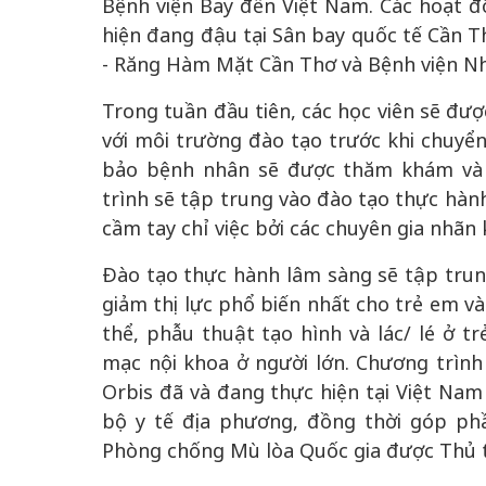
Bệnh viện Bay đến Việt Nam. Các hoạt độ
hiện đang đậu tại Sân bay quốc tế Cần Th
- Răng Hàm Mặt Cần Thơ và Bệnh viện Nh
Trong tuần đầu tiên, các học viên sẽ đ
với môi trường đào tạo trước khi chuyể
bảo bệnh nhân sẽ được thăm khám và 
trình sẽ tập trung vào đào tạo thực hành
cầm tay chỉ việc bởi các chuyên gia nhãn 
Đào tạo thực hành lâm sàng sẽ tập trun
giảm thị lực phổ biến nhất cho trẻ em và
thể, phẫu thuật tạo hình và lác/ lé ở t
mạc nội khoa ở người lớn. Chương trình
Orbis đã và đang thực hiện tại Việt Nam
bộ y tế địa phương, đồng thời góp ph
Phòng chống Mù lòa Quốc gia được Thủ 