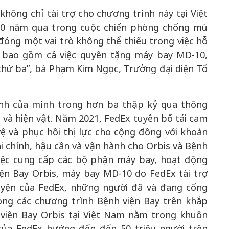
không chỉ tài trợ cho chương trình này tại Việt
30 năm qua trong cuộc chiến phòng chống mù
 đóng một vai trò không thể thiếu trong việc hỗ
, bao gồm cả việc quyên tặng máy bay MD-10,
 thứ ba”, bà Phạm Kim Ngọc, Trưởng đại diện Tổ
ệnh của mình trong hơn ba thập kỷ qua thông
 và hiện vật. Năm 2021, FedEx tuyên bố tái cam
ệ và phục hồi thị lực cho cộng đồng với khoản
ài chính, hậu cần và vận hành cho Orbis và Bệnh
việc cung cấp các bộ phận máy bay, hoạt động
iện Bay Orbis, máy bay MD-10 do FedEx tài trợ
guyện của FedEx, những người đã và đang cống
ong các chương trình Bệnh viện Bay trên khắp
h viện Bay Orbis tại Việt Nam nằm trong khuôn
của FedEx hướng đến đến 50 triệu người trên