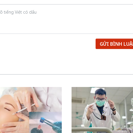
GỬI BÌNH LU