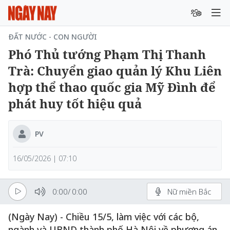
ĐẤT NƯỚC - CON NGƯỜI
Phó Thủ tướng Phạm Thị Thanh
Trà: Chuyển giao quản lý Khu Liên
hợp thể thao quốc gia Mỹ Đình để
phát huy tốt hiệu quả
PV
16/05/2026 | 07:10
0:00
/
0:00
Nữ miền Bắc
(Ngày Nay) - Chiều 15/5, làm việc với các bộ,
ngành và UBND thành phố Hà Nội về phương án