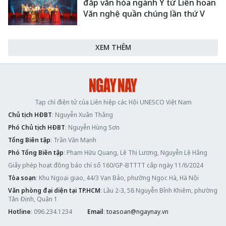
đắp văn hóa ngành Y từ Liên hoan
Văn nghệ quần chúng lần thứ V
XEM THÊM
Tạp chí điện tử của Liên hiệp các Hội UNESCO Việt Nam
Chủ tịch HĐBT
: Nguyễn Xuân Thắng
Phó Chủ tịch HĐBT
: Nguyễn Hùng Sơn
Tổng Biên tập
: Trần Văn Mạnh
Phó Tổng Biên tập
: Phạm Hữu Quang, Lê Thị Lương, Nguyễn Lệ Hằng
Giấy phép hoạt động báo chí số 160/GP-BTTTT cấp ngày 11/6/2024
Tòa soạn
: Khu Ngoại giao, 44/3 Vạn Bảo, phường Ngọc Hà, Hà Nội
Văn phòng đại diện tại TP.HCM
: Lầu 2-3, 58 Nguyễn Bỉnh Khiêm, phường
Tân Định, Quận 1
Hotline
: 096.234.1234
Email
:
toasoan@ngaynay.vn