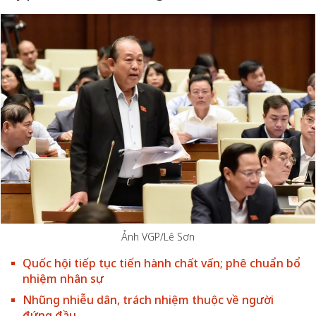
Ảnh VGP/Lê Sơn
Quốc hội tiếp tục tiến hành chất vấn; phê chuẩn bổ
nhiệm nhân sự
Nhũng nhiễu dân, trách nhiệm thuộc về người
đứng đầu