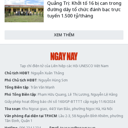
Quảng Trị: Khởi tố 16 bị can trong
đường dây tổ chức đánh bạc trực
tuyến 1.500 tỷ/tháng
XEM THÊM
Tạp chí điện tử của Liên hiệp các Hội UNESCO Việt Nam
Chủ tịch HĐBT
: Nguyễn Xuân Thắng
Phó Chủ tịch HĐBT
: Nguyễn Hùng Sơn
Tổng Biên tập
: Trần Văn Mạnh
Phó Tổng Biên tập
: Phạm Hữu Quang, Lê Thị Lương, Nguyễn Lệ Hằng
Giấy phép hoạt động báo chí số 160/GP-BTTTT cấp ngày 11/6/2024
Tòa soạn
: Khu Ngoại giao, 44/3 Vạn Bảo, phường Ngọc Hà, Hà Nội
Văn phòng đại diện tại TP.HCM
: Lầu 2-3, 58 Nguyễn Bỉnh Khiêm, phường
Tân Định, Quận 1
Hotline
: 096.234.1234
Email
:
toasoan@ngaynay.vn