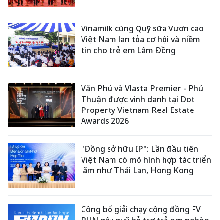
Vinamilk cùng Quỹ sữa Vươn cao
Việt Nam lan tỏa cơ hội và niềm
tin cho trẻ em Lâm Đồng
Văn Phú và Vlasta Premier - Phú
Thuận được vinh danh tại Dot
Property Vietnam Real Estate
Awards 2026
"Đồng sở hữu IP": Lần đầu tiên
Việt Nam có mô hình hợp tác triển
lãm như Thái Lan, Hong Kong
Công bố giải chạy cộng đồng FV
RUN gây quỹ hỗ trợ trẻ em nghèo