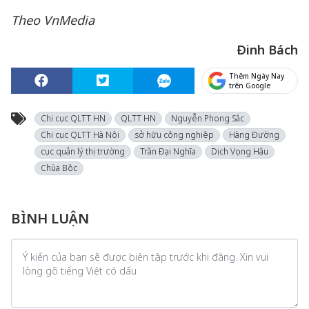
Theo VnMedia
Đinh Bách
Thêm Ngày Nay
trên Google
Chi cục QLTT HN
QLTT HN
Nguyễn Phong Sắc
Chi cục QLTT Hà Nội
sở hữu công nghiệp
Hàng Đường
cục quản lý thị trường
Trần Đại Nghĩa
Dịch Vọng Hậu
Chùa Bộc
BÌNH LUẬN