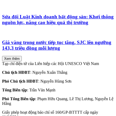
Sửa đổi Luật Kinh doanh bất động sản: Khơi thông
nguồn lực, nâng cao hiệu quả thị trường
Giá vàng trong nước tiếp tục tăng, SJC lên ngưỡng
143,3 triệu đồng mỗi lượng
Xem thêm
Tạp chí điện tử của Liên hiệp các Hội UNESCO Việt Nam
Chủ tịch HĐBT
: Nguyễn Xuân Thắng
Phó Chủ tịch HĐBT
: Nguyễn Hùng Sơn
Tổng Biên tập
: Trần Văn Mạnh
Phó Tổng Biên tập
: Phạm Hữu Quang, Lê Thị Lương, Nguyễn Lệ
Hằng
Giấy phép hoạt động báo chí số 160/GP-BTTTT cấp ngày