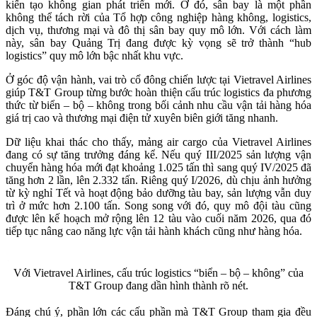
kiến tạo không gian phát triển mới. Ở đó, sân bay là một phần
không thể tách rời của Tổ hợp công nghiệp hàng không, logistics,
dịch vụ, thương mại và đô thị sân bay quy mô lớn. Với cách làm
này, sân bay Quảng Trị đang được kỳ vọng sẽ trở thành “hub
logistics” quy mô lớn bậc nhất khu vực.
Ở góc độ vận hành, vai trò cổ đông chiến lược tại Vietravel Airlines
giúp T&T Group từng bước hoàn thiện cấu trúc logistics đa phương
thức từ biển – bộ – không trong bối cảnh nhu cầu vận tải hàng hóa
giá trị cao và thương mại điện tử xuyên biên giới tăng nhanh.
Dữ liệu khai thác cho thấy, mảng air cargo của Vietravel Airlines
đang có sự tăng trưởng đáng kể. Nếu quý III/2025 sản lượng vận
chuyển hàng hóa mới đạt khoảng 1.025 tấn thì sang quý IV/2025 đã
tăng hơn 2 lần, lên 2.332 tấn. Riêng quý I/2026, dù chịu ảnh hưởng
từ kỳ nghỉ Tết và hoạt động bảo dưỡng tàu bay, sản lượng vẫn duy
trì ở mức hơn 2.100 tấn. Song song với đó, quy mô đội tàu cũng
được lên kế hoạch mở rộng lên 12 tàu vào cuối năm 2026, qua đó
tiếp tục nâng cao năng lực vận tải hành khách cũng như hàng hóa.
Với Vietravel Airlines, cấu trúc logistics “biển – bộ – không” của
T&T Group đang dần hình thành rõ nét.
Đáng chú ý, phần lớn các cấu phần mà T&T Group tham gia đều