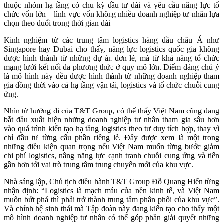
thuộc nhóm hạ tầng có chu kỳ đầu tư dài và yêu cầu năng lực tổ
chức vốn lớn – lĩnh vực vốn không nhiều doanh nghiệp tư nhân lựa
chọn theo đuổi trong thời gian dài.
Kinh nghiệm từ các trung tâm logistics hàng đầu châu Á như
Singapore hay Dubai cho thấy, năng lực logistics quốc gia không
được hình thành từ những dự án đơn lẻ, mà từ khả năng tổ chức
mạng lưới kết nối đa phương thức ở quy mô lớn. Điểm đáng chú ý
là mô hình này đều được hình thành từ những doanh nghiệp tham
gia đồng thời vào cả hạ tầng vận tải, logistics và tổ chức chuỗi cung
ứng.
Nhìn từ hướng đi của T&T Group, có thể thấy Việt Nam cũng đang
bắt đầu xuất hiện những doanh nghiệp tư nhân tham gia sâu hơn
vào quá trình kiến tạo hạ tầng logistics theo tư duy tích hợp, thay vì
chỉ đầu tư từng cấu phần riêng lẻ. Đây được xem là một trong
những điều kiện quan trọng nếu Việt Nam muốn từng bước giảm
chi phí logistics, nâng năng lực cạnh tranh chuỗi cung ứng và tiến
gần hơn tới vai trò trung tâm trung chuyển mới của khu vực.
Nhà sáng lập, Chủ tịch điều hành T&T Group Đỗ Quang Hiển từng
nhận định: “Logistics là mạch máu của nền kinh tế, và Việt Nam
muốn bứt phá thì phải trở thành trung tâm phân phối của khu vực”.
Và chính hệ sinh thái mà Tập đoàn này đang kiến tạo cho thấy một
mô hình doanh nghiệp tư nhân có thể góp phần giải quyết những