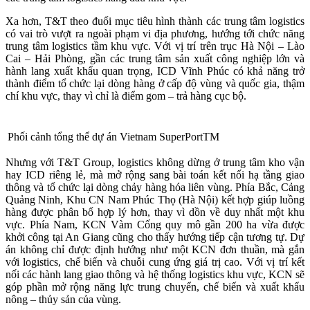
Xa hơn, T&T theo đuổi mục tiêu hình thành các trung tâm logistics
có vai trò vượt ra ngoài phạm vi địa phương, hướng tới chức năng
trung tâm logistics tầm khu vực. Với vị trí trên trục Hà Nội – Lào
Cai – Hải Phòng, gần các trung tâm sản xuất công nghiệp lớn và
hành lang xuất khẩu quan trọng, ICD Vĩnh Phúc có khả năng trở
thành điểm tổ chức lại dòng hàng ở cấp độ vùng và quốc gia, thậm
chí khu vực, thay vì chỉ là điểm gom – trả hàng cục bộ.
Phối cảnh tổng thể dự án Vietnam SuperPortTM
Nhưng với T&T Group, logistics không dừng ở trung tâm kho vận
hay ICD riêng lẻ, mà mở rộng sang bài toán kết nối hạ tầng giao
thông và tổ chức lại dòng chảy hàng hóa liên vùng. Phía Bắc, Cảng
Quảng Ninh, Khu CN Nam Phúc Thọ (Hà Nội) kết hợp giúp luồng
hàng được phân bổ hợp lý hơn, thay vì dồn về duy nhất một khu
vực. Phía Nam, KCN Vàm Cống quy mô gần 200 ha vừa được
khởi công tại An Giang cũng cho thấy hướng tiếp cận tương tự. Dự
án không chỉ được định hướng như một KCN đơn thuần, mà gắn
với logistics, chế biến và chuỗi cung ứng giá trị cao. Với vị trí kết
nối các hành lang giao thông và hệ thống logistics khu vực, KCN sẽ
góp phần mở rộng năng lực trung chuyển, chế biến và xuất khẩu
nông – thủy sản của vùng.