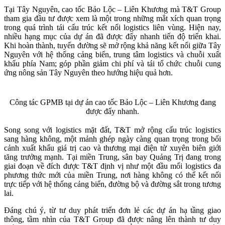
Tại Tây Nguyên, cao tốc Bảo Lộc – Liên Khương mà T&T Group
tham gia đầu tư được xem là một trong những mắt xích quan trọng
trong quá trình tái cấu trúc kết nối logistics liên vùng. Hiện nay,
nhiều hạng mục của dự án đã được đẩy nhanh tiến độ triển khai.
Khi hoàn thành, tuyến đường sẽ mở rộng khả năng kết nối giữa Tây
Nguyên với hệ thống cảng biển, trung tâm logistics và chuỗi xuất
khẩu phía Nam; góp phần giảm chi phí và tái tổ chức chuỗi cung
ứng nông sản Tây Nguyên theo hướng hiệu quả hơn.
Công tác GPMB tại dự án cao tốc Bảo Lộc – Liên Khương đang
được đẩy nhanh.
Song song với logistics mặt đất, T&T mở rộng cấu trúc logistics
sang hàng không, một mảnh ghép ngày càng quan trọng trong bối
cảnh xuất khẩu giá trị cao và thương mại điện tử xuyên biên giới
tăng trưởng mạnh. Tại miền Trung, sân bay Quảng Trị đang trong
giai đoạn về đích được T&T định vị như một đầu mối logistics đa
phương thức mới của miền Trung, nơi hàng không có thể kết nối
trực tiếp với hệ thống cảng biển, đường bộ và đường sắt trong tương
lai.
Đáng chú ý, từ tư duy phát triển đơn lẻ các dự án hạ tầng giao
thông, tầm nhìn của T&T Group đã được nâng lên thành tư duy