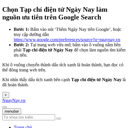
Chọn Tạp chí điện tử Ngày Nay làm
nguồn ưu tiên trên Google Search
Bước 1:
Bấm vào nút ‘Thêm Ngày Nay trên Google’, hoặc
truy cập đường dẫn
https://www.google.com/preferences/source?q=ngaynay.vn
Bước 2:
Tại trang web vừa mở, bấm vào ô vuông nằm bên
phải
Tạp chí điện tử Ngày Nay
để chọn làm nguồn tìm kiếm
ưu tiên.
Khi ô vuông chuyển thành dấu tích xanh là hoàn thành, bạn đọc có
thể đóng trang web trên.
Khi nhìn thấy dấu tích xanh bên cạnh
Tạp chí điện tử Ngày Nay
là
đã hoàn thành.
×
NgayNay.vn
menubar
Trang chủ