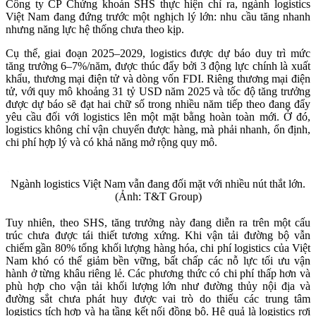
Công ty CP Chứng khoán SHS thực hiện chỉ ra, ngành logistics
Việt Nam đang đứng trước một nghịch lý lớn: nhu cầu tăng nhanh
nhưng năng lực hệ thống chưa theo kịp.
Cụ thể, giai đoạn 2025–2029, logistics được dự báo duy trì mức
tăng trưởng 6–7%/năm, được thúc đẩy bởi 3 động lực chính là xuất
khẩu, thương mại điện tử và dòng vốn FDI. Riêng thương mại điện
tử, với quy mô khoảng 31 tỷ USD năm 2025 và tốc độ tăng trưởng
được dự báo sẽ đạt hai chữ số trong nhiều năm tiếp theo đang đẩy
yêu cầu đối với logistics lên một mặt bằng hoàn toàn mới. Ở đó,
logistics không chỉ vận chuyển được hàng, mà phải nhanh, ổn định,
chi phí hợp lý và có khả năng mở rộng quy mô.
Ngành logistics Việt Nam vẫn đang đối mặt với nhiều nút thắt lớn.
(Ảnh: T&T Group)
Tuy nhiên, theo SHS, tăng trưởng này đang diễn ra trên một cấu
trúc chưa được tái thiết tương xứng. Khi vận tải đường bộ vẫn
chiếm gần 80% tổng khối lượng hàng hóa, chi phí logistics của Việt
Nam khó có thể giảm bền vững, bất chấp các nỗ lực tối ưu vận
hành ở từng khâu riêng lẻ. Các phương thức có chi phí thấp hơn và
phù hợp cho vận tải khối lượng lớn như đường thủy nội địa và
đường sắt chưa phát huy được vai trò do thiếu các trung tâm
logistics tích hợp và hạ tầng kết nối đồng bộ. Hệ quả là logistics rơi