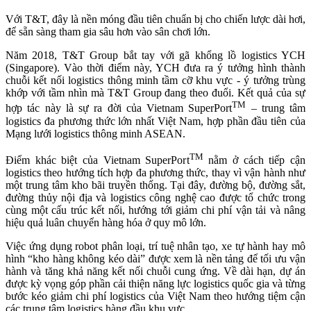
Với T&T, đây là nền móng đầu tiên chuẩn bị cho chiến lược dài hơi,
để sẵn sàng tham gia sâu hơn vào sân chơi lớn.
Năm 2018, T&T Group bắt tay với gã khổng lồ logistics YCH
(Singapore). Vào thời điểm này, YCH đưa ra ý tưởng hình thành
chuỗi kết nối logistics thông minh tầm cỡ khu vực - ý tưởng trùng
khớp với tầm nhìn mà T&T Group đang theo đuổi. Kết quả của sự
TM
hợp tác này là sự ra đời của Vietnam SuperPort
– trung tâm
logistics đa phương thức lớn nhất Việt Nam, hợp phần đầu tiên của
Mạng lưới logistics thông minh ASEAN.
TM
Điểm khác biệt của Vietnam SuperPort
nằm ở cách tiếp cận
logistics theo hướng tích hợp đa phương thức, thay vì vận hành như
một trung tâm kho bãi truyền thống. Tại đây, đường bộ, đường sắt,
đường thủy nội địa và logistics công nghệ cao được tổ chức trong
cùng một cấu trúc kết nối, hướng tới giảm chi phí vận tải và nâng
hiệu quả luân chuyển hàng hóa ở quy mô lớn.
Việc ứng dụng robot phân loại, trí tuệ nhân tạo, xe tự hành hay mô
hình “kho hàng không kéo dài” được xem là nền tảng để tối ưu vận
hành và tăng khả năng kết nối chuỗi cung ứng. Về dài hạn, dự án
được kỳ vọng góp phần cải thiện năng lực logistics quốc gia và từng
bước kéo giảm chi phí logistics của Việt Nam theo hướng tiệm cận
các trung tâm logistics hàng đầu khu vực.