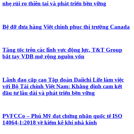
nhẹ rủi ro thiên tai và phát triển bền vững
Bệ đỡ đưa hàng Việt chinh phục thị trường Canada
Tăng tốc trên các lĩnh vực động lực, T&T Group
bắt tay VDB mở rộng nguồn vốn
Lãnh đạo cấp cao Tập đoàn Daiichi Life làm việc
với Bộ Tài chính Việt Nam: Khẳng định cam kết
đầu tư lâu dài và phát triển bền vững
PVFCCo – Phú Mỹ đạt chứng nhận quốc tế ISO
14064-1:2018 về kiểm kê khí nhà kính