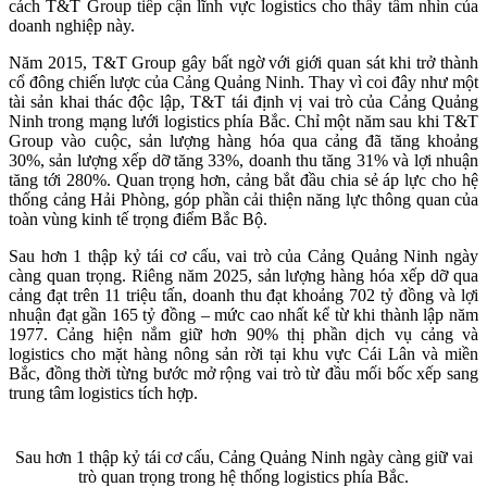
cách T&T Group tiếp cận lĩnh vực logistics cho thấy tầm nhìn của
doanh nghiệp này.
Năm 2015, T&T Group gây bất ngờ với giới quan sát khi trở thành
cổ đông chiến lược của Cảng Quảng Ninh. Thay vì coi đây như một
tài sản khai thác độc lập, T&T tái định vị vai trò của Cảng Quảng
Ninh trong mạng lưới logistics phía Bắc. Chỉ một năm sau khi T&T
Group vào cuộc, sản lượng hàng hóa qua cảng đã tăng khoảng
30%, sản lượng xếp dỡ tăng 33%, doanh thu tăng 31% và lợi nhuận
tăng tới 280%. Quan trọng hơn, cảng bắt đầu chia sẻ áp lực cho hệ
thống cảng Hải Phòng, góp phần cải thiện năng lực thông quan của
toàn vùng kinh tế trọng điểm Bắc Bộ.
Sau hơn 1 thập kỷ tái cơ cấu, vai trò của Cảng Quảng Ninh ngày
càng quan trọng. Riêng năm 2025, sản lượng hàng hóa xếp dỡ qua
cảng đạt trên 11 triệu tấn, doanh thu đạt khoảng 702 tỷ đồng và lợi
nhuận đạt gần 165 tỷ đồng – mức cao nhất kể từ khi thành lập năm
1977. Cảng hiện nắm giữ hơn 90% thị phần dịch vụ cảng và
logistics cho mặt hàng nông sản rời tại khu vực Cái Lân và miền
Bắc, đồng thời từng bước mở rộng vai trò từ đầu mối bốc xếp sang
trung tâm logistics tích hợp.
Sau hơn 1 thập kỷ tái cơ cấu, Cảng Quảng Ninh ngày càng giữ vai
trò quan trọng trong hệ thống logistics phía Bắc.