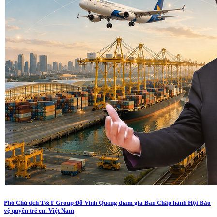
Phó Chủ tịch T&T Group Đỗ Vinh Quang tham gia Ban Chấp hành Hội Bảo
vệ quyền trẻ em Việt Nam