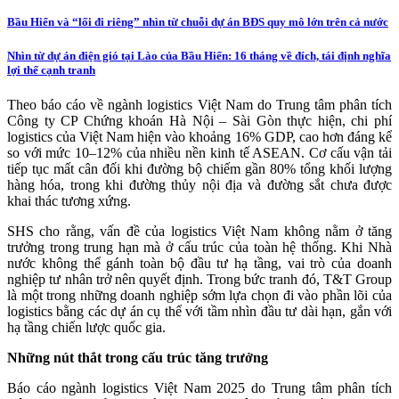
Bầu Hiển và “lối đi riêng” nhìn từ chuỗi dự án BĐS quy mô lớn trên cả nước
Nhìn từ dự án điện gió tại Lào của Bầu Hiển: 16 tháng về đích, tái định nghĩa
lợi thế cạnh tranh
Theo báo cáo về ngành logistics Việt Nam do Trung tâm phân tích
Công ty CP Chứng khoán Hà Nội – Sài Gòn thực hiện, chi phí
logistics của Việt Nam hiện vào khoảng 16% GDP, cao hơn đáng kể
so với mức 10–12% của nhiều nền kinh tế ASEAN. Cơ cấu vận tải
tiếp tục mất cân đối khi đường bộ chiếm gần 80% tổng khối lượng
hàng hóa, trong khi đường thủy nội địa và đường sắt chưa được
khai thác tương xứng.
SHS cho rằng, vấn đề của logistics Việt Nam không nằm ở tăng
trưởng trong trung hạn mà ở cấu trúc của toàn hệ thống. Khi Nhà
nước không thể gánh toàn bộ đầu tư hạ tầng, vai trò của doanh
nghiệp tư nhân trở nên quyết định. Trong bức tranh đó, T&T Group
là một trong những doanh nghiệp sớm lựa chọn đi vào phần lõi của
logistics bằng các dự án cụ thể với tầm nhìn đầu tư dài hạn, gắn với
hạ tầng chiến lược quốc gia.
Những nút thắt trong cấu trúc tăng trưởng
Báo cáo ngành logistics Việt Nam 2025 do Trung tâm phân tích