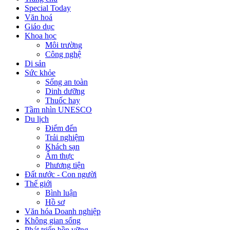
Special Today
Văn hoá
Giáo dục
Khoa học
Môi trường
Công nghệ
Di sản
Sức khỏe
Sống an toàn
Dinh dưỡng
Thuốc hay
Tầm nhìn UNESCO
Du lịch
Điểm đến
Trải nghiệm
Khách sạn
Ẩm thực
Phương tiện
Đất nước - Con người
Thế giới
Bình luận
Hồ sơ
Văn hóa Doanh nghiệp
Không gian sống
Phát triển bền vững