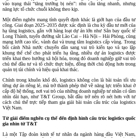
vào trạng thái “tăng trưởng bị nén”: nhu cầu tăng nhanh, nhưng
năng lực tổ chức chuỗi không theo kịp.
Một điểm nghẽn mang tính quyết định khác là giới hạn của đầu tư
công. Giai đoạn 2025–2035 được xác định là chu kỳ đầu tư mới của
hạ tầng logistics, gắn với hàng loạt dự án lớn như Sân bay quốc tế
Long Thành, tuyến đường sắt Lào Cai – Hà Nội – Hải Phòng, cùng
mạng lưới cao tốc, vành đai và trung tâm logistics cấp vùng. Trong
bối cảnh Nhà nước chuyển dần sang vai trò kiến tạo và tạo lập
khung thể chế cho phát triển hạ tầng, nhiều dự án logistics được
triển khai theo hướng xã hội hóa, trong đó doanh nghiệp giữ vai trò
chủ thể đầu tư và tổ chức thực hiện, đồng thời chủ động hơn trong
quản trị tài chính và hiệu quả khai thác.
Chính trong khuôn khổ đó, logistics không còn là bài toán tối ưu
từng dự án riêng lẻ, mà trở thành phép thử về năng lực triển khai ở
cấp độ hệ thống, nơi vai trò của những doanh nghiệp tư nhân có tầm
nhìn dài hạn, như T&T Group, bắt đầu trở nên rõ nét hơn với tư
cách chủ thể trực tiếp tham gia giải bài toán cấu trúc của logistics
Việt Nam.
Từ giải điểm nghẽn cụ thể đến định hình cấu trúc logistics quốc
gia nhìn từ T&T
Là một Tập đoàn kinh tế tư nhân đa ngành hàng đầu Việt Nam,