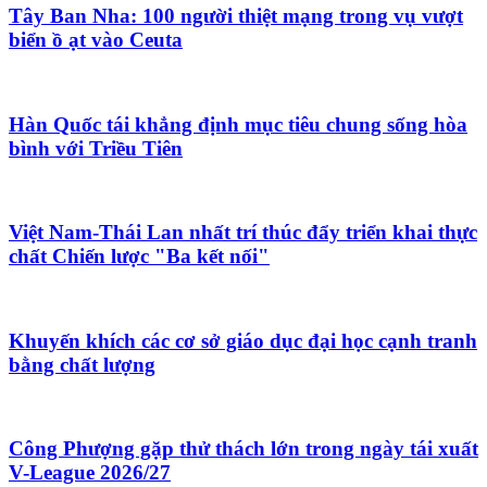
Tây Ban Nha: 100 người thiệt mạng trong vụ vượt
biển ồ ạt vào Ceuta
Hàn Quốc tái khẳng định mục tiêu chung sống hòa
bình với Triều Tiên
Việt Nam-Thái Lan nhất trí thúc đẩy triển khai thực
chất Chiến lược "Ba kết nối"
Khuyến khích các cơ sở giáo dục đại học cạnh tranh
bằng chất lượng
Công Phượng gặp thử thách lớn trong ngày tái xuất
V-League 2026/27