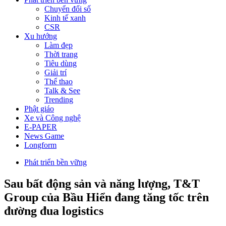
Chuyển đổi số
Kinh tế xanh
CSR
Xu hướng
Làm đẹp
Thời trang
Tiêu dùng
Giải trí
Thể thao
Talk & See
Trending
Phật giáo
Xe và Công nghệ
E-PAPER
News Game
Longform
Phát triển bền vững
Sau bất động sản và năng lượng, T&T
Group của Bầu Hiển đang tăng tốc trên
đường đua logistics