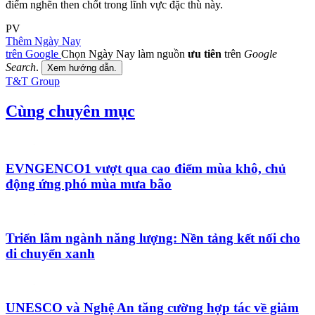
điểm nghẽn then chốt trong lĩnh vực đặc thù này.
PV
Thêm Ngày Nay
trên Google
Chọn Ngày Nay làm nguồn
ưu tiên
trên
Google
Search
.
Xem hướng dẫn.
T&T Group
Cùng chuyên mục
EVNGENCO1 vượt qua cao điểm mùa khô, chủ
động ứng phó mùa mưa bão
Triển lãm ngành năng lượng: Nền tảng kết nối cho
di chuyển xanh
UNESCO và Nghệ An tăng cường hợp tác về giảm