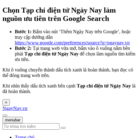
Chọn Tạp chí điện tử Ngày Nay làm
nguồn ưu tiên trên Google Search
Bước 1:
Bấm vào nút ‘Thêm Ngày Nay trên Google’, hoặc
truy cập đường dẫn
https://www.google.com/preferences/source?q=ngaynay.vn
Bước 2:
Tại trang web vừa mở, bấm vào ô vuông nằm bên
phải
Tạp chí điện tử Ngày Nay
để chọn làm nguồn tìm kiếm
ưu tiên.
Khi ô vuông chuyển thành dấu tích xanh là hoàn thành, bạn đọc có
thể đóng trang web trên.
Khi nhìn thấy dấu tích xanh bên cạnh
Tạp chí điện tử Ngày Nay
là
đã hoàn thành.
×
NgayNay.vn
menubar
Trang chủ