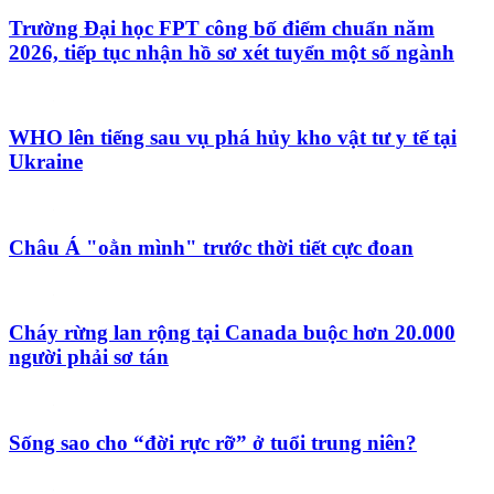
Trường Đại học FPT công bố điểm chuẩn năm
2026, tiếp tục nhận hồ sơ xét tuyển một số ngành
WHO lên tiếng sau vụ phá hủy kho vật tư y tế tại
Ukraine
Châu Á "oằn mình" trước thời tiết cực đoan
Cháy rừng lan rộng tại Canada buộc hơn 20.000
người phải sơ tán
Sống sao cho “đời rực rỡ” ở tuổi trung niên?