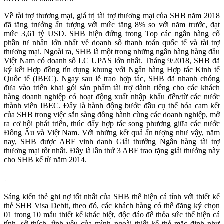
Về tài trợ thương mại, giá trị tài trợ thương mại của SHB năm 2018
đã tăng trưởng ấn tượng với mức tăng 8% so với năm trước, đạt
mức 3,61 tỷ USD. SHB hiện đứng trong Top các ngân hàng cổ
phần tư nhân lớn nhất về doanh số thanh toán quốc tế và tài trợ
thương mại. Ngoài ra, SHB là một trong những ngân hàng hàng đầu
Việt Nam có doanh số LC UPAS lớn nhất. Tháng 9/2018, SHB đã
ký kết Hợp đồng tín dụng khung với Ngân hàng Hợp tác Kinh tế
Quốc tế (IBEC). Ngay sau lễ trao hợp tác, SHB đã nhanh chóng
đưa vào triển khai gói sản phẩm tài trợ dành riêng cho các khách
hàng doanh nghiệp có hoạt động xuất nhập khẩu đến/từ các nước
thành viên IBEC. Đây là hành động bước đầu cụ thể hóa cam kết
của SHB trong việc sẵn sàng đồng hành cùng các doanh nghiệp, mở
ra cơ hội phát triển, thúc đẩy hợp tác song phương giữa các nước
Đông Âu và Việt Nam. Với những kết quả ấn tượng như vậy, năm
nay, SHB được ABF vinh danh Giải thưởng Ngân hàng tài trợ
thương mại tốt nhất. Đây là lần thứ 3 ABF trao tặng giải thưởng này
cho SHB kể từ năm 2014.
Sáng kiến thẻ ghi nợ tốt nhất của SHB thể hiện cá tính với thiết kế
thẻ SHB Visa Debit, theo đó, các khách hàng có thể đăng ký chọn
01 trong 10 mẫu thiết kế khác biệt, độc đáo để thỏa sức thể hiện cá
tính, sở thích, tình yêu của mình ngoài thiết kế thẻ mặc định như