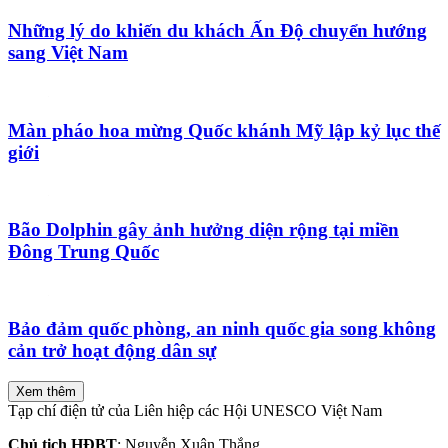
Những lý do khiến du khách Ấn Độ chuyển hướng
sang Việt Nam
Màn pháo hoa mừng Quốc khánh Mỹ lập kỷ lục thế
giới
Bão Dolphin gây ảnh hưởng diện rộng tại miền
Đông Trung Quốc
Bảo đảm quốc phòng, an ninh quốc gia song không
cản trở hoạt động dân sự
Xem thêm
Tạp chí điện tử của Liên hiệp các Hội UNESCO Việt Nam
Chủ tịch HĐBT
: Nguyễn Xuân Thắng