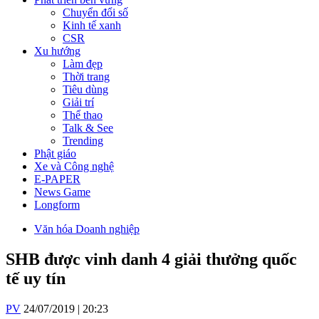
Chuyển đổi số
Kinh tế xanh
CSR
Xu hướng
Làm đẹp
Thời trang
Tiêu dùng
Giải trí
Thể thao
Talk & See
Trending
Phật giáo
Xe và Công nghệ
E-PAPER
News Game
Longform
Văn hóa Doanh nghiệp
SHB được vinh danh 4 giải thưởng quốc
tế uy tín
PV
24/07/2019 | 20:23