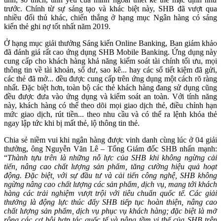
trước. Chính từ sự sáng tạo và khác biệt này, SHB đã vượt qua
nhiều đối thủ khác, chiến thắng ở hạng mục Ngân hàng có sáng
kiến thẻ ghi nợ tốt nhất năm 2019.
Ở hạng mục giải thưởng Sáng kiến Online Banking, Ban giám khảo
đã đánh giá rất cao ứng dụng SHB Mobile Banking. Ứng dụng này
cung cấp cho khách hàng khả năng kiểm soát tài chính tối ưu, mọi
thông tin về tài khoản, số dư, sao kê... hay các sổ tiết kiệm đã gửi,
các thẻ đã mở... đều được cung cấp trên ứng dụng một cách rõ ràng
nhất. Đặc biệt hơn, toàn bộ các thẻ khách hàng đang sử dụng cũng
đều được đưa vào ứng dụng và kiểm soát an toàn. Với tính năng
này, khách hàng có thể theo dõi mọi giao dịch thẻ, điều chỉnh hạn
mức giao dịch, rút tiền... theo nhu cầu và có thể ra lệnh khóa thẻ
ngay lập tức khi bị mất thẻ, lộ thông tin thẻ.
Chia sẻ niềm vui khi ngân hàng được vinh danh cùng lúc ở 04 giải
thưởng, ông Nguyễn Văn Lê – Tổng Giám đốc SHB nhấn mạnh:
“
Thành tựu trên là những nỗ lực của SHB khi không ngừng cải
tiến, nâng cao chất lượng sản phẩm, tăng cường hiệu quả hoạt
động. Đặc biệt, với sự đầu tư và cải tiến công nghệ, SHB không
ngừng nâng cao chất lượng các sản phẩm, dịch vụ, mang tới khách
hàng các trải nghiệm vượt trội với tiêu chuẩn quốc tế. Các giải
thưởng là động lực thúc đẩy SHB tiếp tục hoàn thiện, nâng cao
chất lượng sản phẩm, dịch vụ phục vụ khách hàng; đặc biệt là mở
rộng các cơ hội hợp tác quốc tế và nâng tầm vị thế của SHB trên