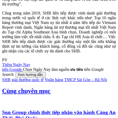
thị trường
”.
Cũng trong năm 2019, SHB liên tiếp được vinh danh giải thưởng
trong nước và quốc tế ở các lĩnh vực khác nữa như: Top 10 ngân
hàng thương mại Việt Nam uy tín nhất 4 năm liên tiếp do Vietnam
Report vinh danh, Ngân hàng tài trợ thương mại tốt nhất Việt Nam
do Tạp chí Alpha Southeast Asia bình chọn, Doanh nghiệp có môi
trường làm việc tốt nhất châu Á do Tạp chí HR Asia tổ chức… Việc
SHB liên tiếp dành được các giải thưởng này một lần nữa khẳng
định sự tin tưởng của khách hàng, cổ đông và đối tác cũng như sự
ghi nhận của các tổ chức uy tín dành cho SHB.
PV
Thêm Ngày Nay
trên Google
Chọn Ngày Nay làm nguồn
ưu tiên
trên
Google
Search
.
Xem hướng dẫn.
SHB
giải thưởng quốc tế
Ngân hàng TMCP Sài Gòn – Hà Nội
Cùng chuyên mục
Sun Group chính thức tiếp nhận vận hành Cảng An