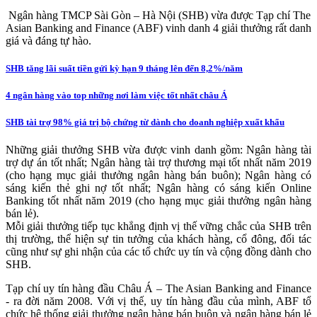
Ngân hàng TMCP Sài Gòn – Hà Nội (SHB) vừa được Tạp chí The
Asian Banking and Finance (ABF) vinh danh 4 giải thưởng rất danh
giá và đáng tự hào.
SHB tăng lãi suất tiền gửi kỳ hạn 9 tháng lên đến 8,2%/năm
4 ngân hàng vào top những nơi làm việc tốt nhất châu Á
SHB tài trợ 98% giá trị bộ chứng từ dành cho doanh nghiệp xuất khẩu
Những giải thưởng SHB vừa được vinh danh gồm: Ngân hàng tài
trợ dự án tốt nhất; Ngân hàng tài trợ thương mại tốt nhất năm 2019
(cho hạng mục giải thưởng ngân hàng bán buôn); Ngân hàng có
sáng kiến thẻ ghi nợ tốt nhất; Ngân hàng có sáng kiến Online
Banking tốt nhất năm 2019 (cho hạng mục giải thưởng ngân hàng
bán lẻ).
Mỗi giải thưởng tiếp tục khẳng định vị thế vững chắc của SHB trên
thị trường, thể hiện sự tin tưởng của khách hàng, cổ đông, đối tác
cũng như sự ghi nhận của các tổ chức uy tín và cộng đồng dành cho
SHB.
Tạp chí uy tín hàng đầu Châu Á – The Asian Banking and Finance
- ra đời năm 2008. Với vị thế, uy tín hàng đầu của mình, ABF tổ
chức hệ thống giải thưởng ngân hàng bán buôn và ngân hàng bán lẻ