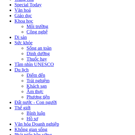
Special Today
Văn hoá
Giáo dục
Khoa học
Môi trường
Công nghệ
Di sản
Sức khỏe
Sống an toàn
Dinh dưỡng
Thuốc hay
Tầm nhìn UNESCO
Du lịch
Điểm đến
Trải nghiệm
Khách sạn
Ẩm thực
Phương tiện
Đất nước - Con người
Thế giới
Bình luận
Hồ sơ
Văn hóa Doanh nghiệp
Không gian sống
Phát triển bền vững