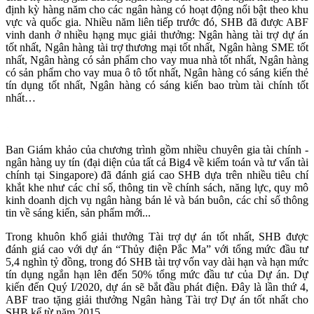
định kỳ hàng năm cho các ngân hàng có hoạt động nổi bật theo khu
vực và quốc gia. Nhiều năm liên tiếp trước đó, SHB đã được ABF
vinh danh ở nhiều hạng mục giải thưởng: Ngân hàng tài trợ dự án
tốt nhất, Ngân hàng tài trợ thương mại tốt nhất, Ngân hàng SME tốt
nhất, Ngân hàng có sản phẩm cho vay mua nhà tốt nhất, Ngân hàng
có sản phẩm cho vay mua ô tô tốt nhất, Ngân hàng có sáng kiến thẻ
tín dụng tốt nhất, Ngân hàng có sáng kiến bao trùm tài chính tốt
nhất…
Ban Giám khảo của chương trình gồm nhiều chuyên gia tài chính -
ngân hàng uy tín (đại diện của tất cả Big4 về kiểm toán và tư vấn tài
chính tại Singapore) đã đánh giá cao SHB dựa trên nhiều tiêu chí
khắt khe như các chỉ số, thông tin về chính sách, năng lực, quy mô
kinh doanh dịch vụ ngân hàng bán lẻ và bán buôn, các chỉ số thông
tin về sáng kiến, sản phẩm mới...
Trong khuôn khổ giải thưởng Tài trợ dự án tốt nhất, SHB được
đánh giá cao với dự án “Thủy điện Pắc Ma” với tổng mức đầu tư
5,4 nghìn tỷ đồng, trong đó SHB tài trợ vốn vay dài hạn và hạn mức
tín dụng ngắn hạn lên đến 50% tổng mức đầu tư của Dự án. Dự
kiến đến Quý I/2020, dự án sẽ bắt đầu phát điện. Đây là lần thứ 4,
ABF trao tặng giải thưởng Ngân hàng Tài trợ Dự án tốt nhất cho
SHB kể từ năm 2015.