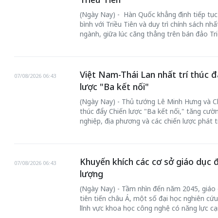
(Ngày Nay) - Hàn Quốc khẳng định tiếp tục
bình với Triều Tiên và duy trì chính sách nh
ngành, giữa lúc căng thẳng trên bán đảo Tri
Việt Nam-Thái Lan nhất trí thúc đ
07/08/2026 06:43
lược "Ba kết nối"
(Ngày Nay) - Thủ tướng Lê Minh Hưng và Chủ
thúc đẩy Chiến lược "Ba kết nối," tăng cườ
nghiệp, địa phương và các chiến lược phát t
Khuyến khích các cơ sở giáo dục 
07/08/2026 06:43
lượng
(Ngày Nay) - Tầm nhìn đến năm 2045, giáo 
tiên tiến châu Á, một số đại học nghiên cứu
lĩnh vực khoa học công nghệ có năng lực cạ