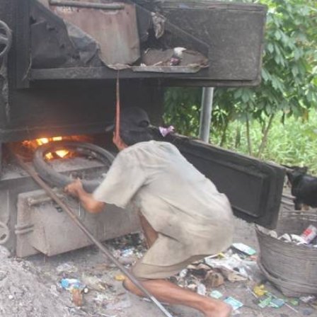
Bắc Biên - Giữ một ngô
i nhà
làng ven sông Hồng c
Nội
TS. Trần Kim Hào