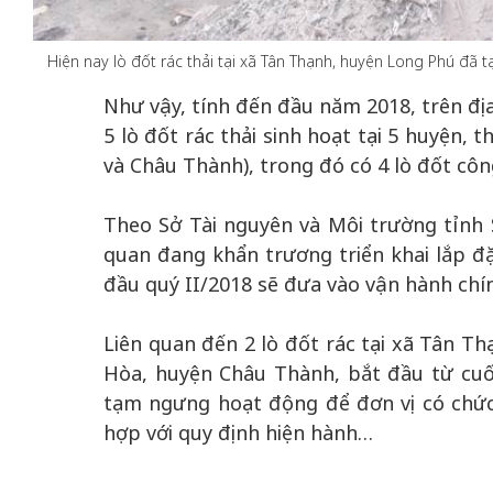
Hiện nay lò đốt rác thải tại xã Tân Thạnh, huyện Long Phú đ
Như vậy, tính đến đầu năm 2018, trên đị
 gia
50 năm Việt Na
5 lò đốt rác thải sinh hoạt tại 5 huyện,
hơi
nhập UNESCO:
và Châu Thành), trong đó có 4 lò đốt côn
 hình
Hà Nội vững bước vào
nguồn nội lực vă
ỳ 2:
không gian phát triển
định hình vị thế
tác
mới - Kỳ 5: Thủ đô qua
Theo Sở Tài nguyên và Môi trường tỉnh S
tạo | Kỳ 4: Sán
hát
lăng kính số hóa
làm nên diện m
quan đang khẩn trương triển khai lắp đặ
đầu quý II/2018 sẽ đưa vào vận hành chí
Liên quan đến 2 lò đốt rác tại xã Tân Th
Hòa, huyện Châu Thành, bắt đầu từ cuố
tạm ngưng hoạt động để đơn vị có chức
hợp với quy định hiện hành…