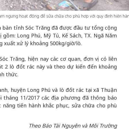
ã tạm ngưng hoạt động để sửa chữa cho phù hợp với quy định hiện hà
50 năm Việt 
a bàn tỉnh Sóc Trăng đã được đầu tư tổng cộng
m gia
50 năm Việt Nam gia
nhập UNESCO
 thị gồm: Long Phú, Mỹ Tú, Kế Sách, TX. Ngã Năm
 Khơi
nhập UNESCO: Khơi
nguồn nội lực 
g xuất xử lý khoảng 500kg/giờ/lò.
n hóa,
nguồn nội lực văn hóa,
định hình vị t
 kiến
định hình vị thế kiến
tạo | Kỳ 1: K
óc Trăng, hiện nay các cơ quan, đơn vị có liên
g kiến
tạo | Kỳ 3: Hội nhập
hòa bình thể h
ạo mới
quốc tế bằng bản lĩnh
quyết định l
t 2 lò đốt rác này và theo dự kiến đến khoảng
Việt Nam
nh thức.
ạnh, huyện Long Phú và lò đốt rác tại xã Thuận
i tháng 11/2017 các địa phương đã thông báo
 năng tiến hành khắc phục, sửa chữa cho phù
Theo Báo Tài Nguyên và Môi Trường