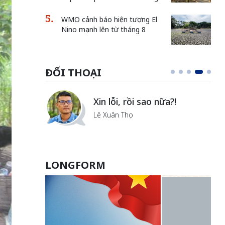
WMO cảnh báo hiện tượng El
Nino mạnh lên từ tháng 8
ĐỐI THOẠI
i
Xin lỗi, rồi sao nữa?!
ủa Hà
Lê Xuân Thọ
LONGFORM