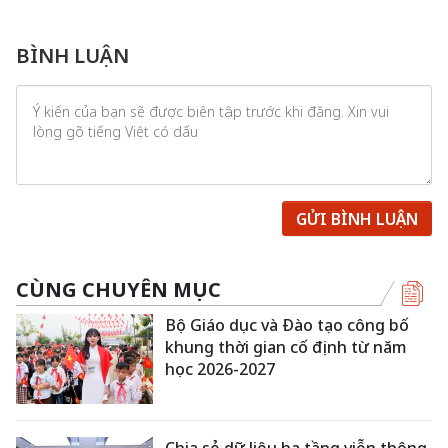
BÌNH LUẬN
GỬI BÌNH LUẬN
CÙNG CHUYÊN MỤC
Bộ Giáo dục và Đào tạo công bố
khung thời gian cố định từ năm
học 2026-2027
Chia sẻ dữ liệu hạ tầng viễn thông