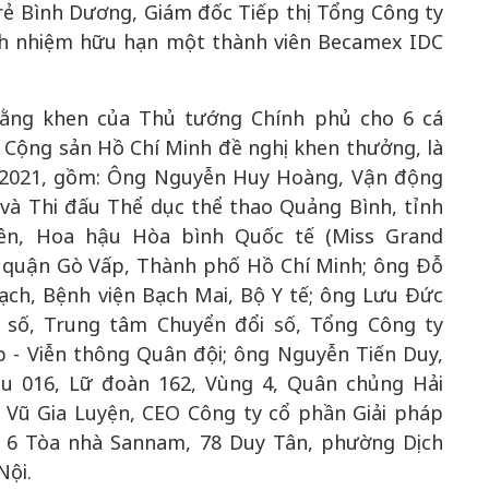
rẻ Bình Dương, Giám đốc Tiếp thị Tổng Công ty
ách nhiệm hữu hạn một thành viên Becamex IDC
Bằng khen của Thủ tướng Chính phủ cho 6 cá
Cộng sản Hồ Chí Minh đề nghị khen thưởng, là
 2021, gồm: Ông Nguyễn Huy Hoàng, Vận động
 và Thi đấu Thể dục thể thao Quảng Bình, tỉnh
ên, Hoa hậu Hòa bình Quốc tế (Miss Grand
, quận Gò Vấp, Thành phố Hồ Chí Minh; ông Đỗ
ạch, Bệnh viện Bạch Mai, Bộ Y tế; ông Lưu Đức
số, Trung tâm Chuyển đổi số, Tổng Công ty
p - Viễn thông Quân đội; ông Nguyễn Tiến Duy,
u 016, Lữ đoàn 162, Vùng 4, Quân chủng Hải
 Vũ Gia Luyện, CEO Công ty cổ phần Giải pháp
g 6 Tòa nhà Sannam, 78 Duy Tân, phường Dịch
Nội.