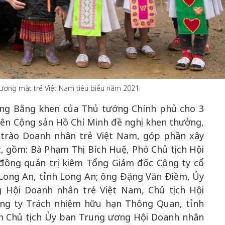
50 năm Việt 
m gia
50 năm Việt Nam gia
nhập UNESCO
 Khơi
nhập UNESCO: Khơi
nguồn nội lực 
n hóa,
nguồn nội lực văn hóa,
định hình vị t
ương mặt trẻ Việt Nam tiêu biểu năm 2021.
 kiến
định hình vị thế kiến
tạo | Kỳ 1: K
ặng Bằng khen của Thủ tướng Chính phủ cho 3
g kiến
tạo | Kỳ 3: Hội nhập
hòa bình thể h
ên Cộng sản Hồ Chí Minh đề nghị khen thưởng,
ạo mới
quốc tế bằng bản lĩnh
quyết định l
 trào Doanh nhân trẻ Việt Nam, góp phần xây
Việt Nam
, gồm: Bà Phạm Thị Bích Huệ, Phó Chủ tịch Hội
 đồng quản trị kiêm Tổng Giám đốc Công ty cổ
 Long An, tỉnh Long An; ông Đặng Văn Điềm, Ủy
 Hội Doanh nhân trẻ Việt Nam, Chủ tịch Hội
ng ty Trách nhiệm hữu hạn Thông Quan, tỉnh
àn Chủ tịch Ủy ban Trung ương Hội Doanh nhân