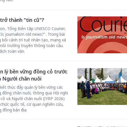
rở thành "tin cũ"?
don, Tổng Biên tập UNESCO Courier,
s journalism old news?". Trong bài
ng bối cảnh trí tuệ nhân tạo, mạng xã
 môi trường truyền thông toàn cầu.
dịch toàn văn.
n lý bền vững đồng cỏ trước
 Người chăn nuôi
kết thúc đẩy quản lý bền vững các
g đồng chăn nuôi, thông qua Hội nghị
ỏ và Người chăn nuôi (IYRP 2026)
chức quốc tế, cơ quan nghiên cứu,
g đồng bản địa.