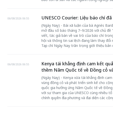
UNESCO Courier: Liệu báo chí đã t
06/08/2026 06:55
(Ngày Nay) - Bài xã luận của bà Agnès Bar
mở đầu số báo tháng 7–9/2026 với chủ đề "I
viết, tác giả bàn về vai trò của báo chí tro
hội và thông tin sai lệch đang làm thay đổi
Tạp chí Ngày Nay trân trọng giới thiệu bản 
Kenya tái khẳng định cam kết quả
06/08/2026 06:55
thềm Năm Quốc tế về Đồng cỏ và
(Ngày Nay) - Kenya vừa tái khẳng định cam 
vùng đồng cỏ và phát triển sinh kế cho cộn
quốc gia hưởng ứng Năm Quốc tế về Đồng c
với sự tham gia của UNESCO cùng nhiều tổ 
chính quyền địa phương và đại diện các cộn