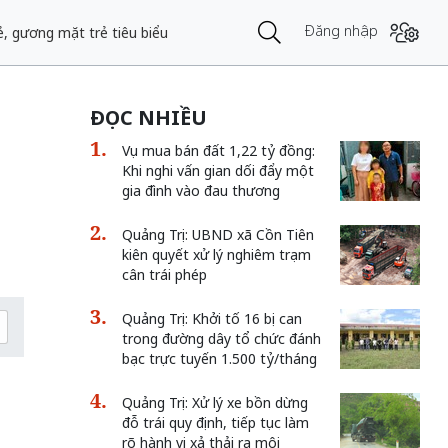
Đăng nhập
, gương mặt trẻ tiêu biểu
ĐỌC NHIỀU
Vụ mua bán đất 1,22 tỷ đồng:
Khi nghi vấn gian dối đẩy một
gia đình vào đau thương
Quảng Trị: UBND xã Cồn Tiên
kiên quyết xử lý nghiêm trạm
cân trái phép
Quảng Trị: Khởi tố 16 bị can
trong đường dây tổ chức đánh
bạc trực tuyến 1.500 tỷ/tháng
Quảng Trị: Xử lý xe bồn dừng
n
đỗ trái quy định, tiếp tục làm
rõ hành vi xả thải ra môi