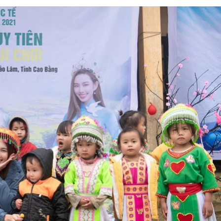
Bắc Biên - Giữ một ngô
i nhà
làng ven sông Hồng c
Nội
TS. Trần Kim Hào