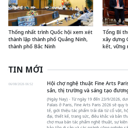
Thống nhất trình Quốc hội xem xét
Tổng Bí th
thành lập thành phố Quảng Ninh,
xây dựng
thành phố Bắc Ninh
kết, vững
TIN MỚI
Hội chợ nghệ thuật Fine Arts Paris
06/08/2026 06:52
sản, thị trường và sáng tạo đươn
(Ngày Nay) - Từ ngày 19 đến 23/9/2026, dư
Palais ở Paris, Fine Arts Paris 2026 sẽ qu
tế, giới thiệu tác phẩm trải dài từ cổ vật, 
đại, thiết kế, trang sức, điêu khắc và bản t
chợ mua bán tác phẩm nghệ thuật, sự kiện 
bảo tồn di sản và các ngành công nghiệp sá