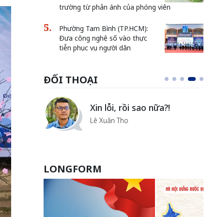
trường từ phản ánh của phóng viên
Phường Tam Bình (TP.HCM):
Đưa công nghệ số vào thực
tiễn phục vụ người dân
ĐỐI THOẠI
i
Xin lỗi, rồi sao nữa?!
ủa Hà
Lê Xuân Thọ
LONGFORM