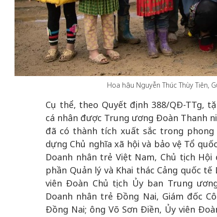
 gia
50 năm Việt Na
hơi
nhập UNESCO:
 hình
Hà Nội vững bước vào
nguồn nội lực vă
Hoa hậu Nguyễn Thúc Thùy Tiên, G
ỳ 2:
không gian phát triển
định hình vị thế
Cụ thể, theo Quyết định 388/QĐ-TTg, t
tác
mới - Kỳ 5: Thủ đô qua
tạo | Kỳ 4: Sán
cá nhân được Trung ương Đoàn Thanh ni
hát
lăng kính số hóa
làm nên diện m
đã có thành tích xuất sắc trong phong
dựng Chủ nghĩa xã hội và bảo vệ Tổ quốc
Doanh nhân trẻ Việt Nam, Chủ tịch Hội
phần Quản lý và Khai thác Cảng quốc tế
viên Đoàn Chủ tịch Ủy ban Trung ương
Doanh nhân trẻ Đồng Nai, Giám đốc Cô
Đồng Nai; ông Võ Sơn Điền, Ủy viên Đo