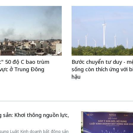
t" 50 độ C bao trùm
Bước chuyển tư duy - m
 vực ở Trung Đông
sống còn thích ứng với bi
hậu
 sản: Khơi thông nguồn lực,
ổ sung Luật Kinh doanh bất động sản