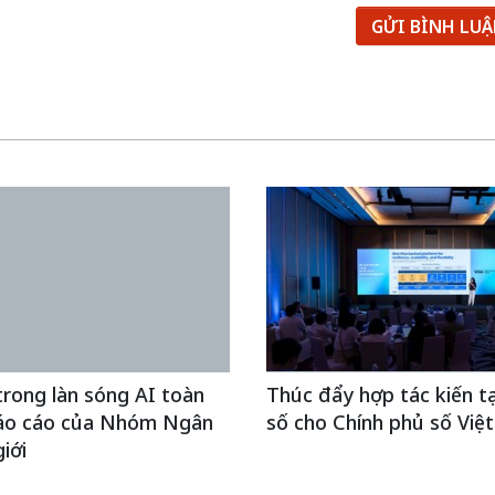
GỬI BÌNH LU
rong làn sóng AI toàn
Thúc đẩy hợp tác kiến t
áo cáo của Nhóm Ngân
số cho Chính phủ số Việ
iới