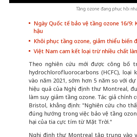
Tầng ozone đang phục hồi nhan
Ngày Quốc tế bảo vệ tầng ozone 16/9: K
hậu
 gia
50 năm Việt Na
Khôi phục tầng ozone, giảm thiểu biến đ
hơi
nhập UNESCO:
Việt Nam cam kết loại trừ nhiều chất l
 hình
Hà Nội vững bước vào
nguồn nội lực vă
ỳ 2:
không gian phát triển
định hình vị thế
Theo nghiên cứu mới được công bố tr
tác
mới - Kỳ 5: Thủ đô qua
tạo | Kỳ 4: Sán
hydrochlorofluorocarbons (HCFC), loại 
hát
lăng kính số hóa
làm nên diện m
vào năm 2021, sớm hơn 5 năm so với dự b
hiệu quả của Nghị định thư Montreal, đ
làm suy giảm tầng ozone. Tác giả chính c
Bristol, khẳng định: "Nghiên cứu cho th
đúng hướng trong việc bảo vệ tầng ozone,
hại của tia cực tím từ Mặt Trời."
Nghị định thư Montreal tập trung vào vi