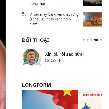
nóng mới
Vì sao mây lửa khiến cháy rừng
ở châu Âu ngày càng nguy
hiểm?
ĐỐI THOẠI
i
Xin lỗi, rồi sao nữa?!
ủa Hà
Lê Xuân Thọ
LONGFORM