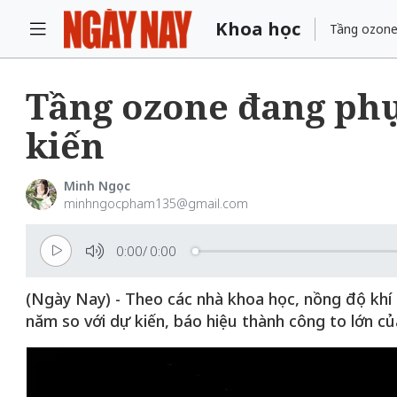
Khoa học
Tầng ozone
Tầng ozone đang ph
kiến
Minh Ngọc
minhngocpham135@gmail.com
0:00
/
0:00
(Ngày Nay) - Theo các nhà khoa học, nồng độ khí
năm so với dự kiến, báo hiệu thành công to lớn củ