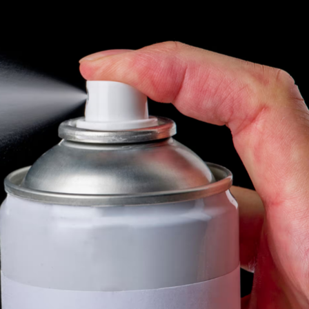
Bắc Biên - Giữ một ngô
i nhà
làng ven sông Hồng c
Nội
TS. Trần Kim Hào