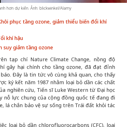
h hơn dự kiến. Ảnh: blickwinkel/Alamy
hôi phục tầng ozone, giảm thiểu biến đổi khí
50 năm Việt 
m gia
50 năm Việt Nam gia
nhập UNESCO
ổi khí hậu
 Khơi
nhập UNESCO: Khơi
nguồn nội lực 
àm suy giảm tầng ozone
n hóa,
nguồn nội lực văn hóa,
định hình vị t
 kiến
định hình vị thế kiến
tạo | Kỳ 1: K
ên tạp chí Nature Climate Change, nồng độ
g kiến
tạo | Kỳ 3: Hội nhập
hòa bình thể h
khí gây hại chính cho tầng ozone, đã đạt đỉnh
ạo mới
quốc tế bằng bản lĩnh
quyết định l
áo. Đây là tin tức vô cùng khả quan, cho thấy
Việt Nam
ược ký kết năm 1987 nhằm loại bỏ dần các chất
ủa nghiên cứu, Tiến sĩ Luke Western từ Đại học
ấy nỗ lực chung của cộng đồng quốc tế đang đi
 lá chắn bảo vệ sự sống trên Trái đất khỏi tác
ệc loại bỏ dần chlorofluorocarbons (CFC), loại