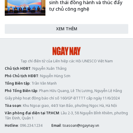
sinh thái đồng hành và thúc đẩy
tự chủ công nghệ
XEM THÊM
Tạp chí điện tử của Liên hiệp các Hội UNESCO Việt Nam
Chủ tịch HĐBT
: Nguyễn Xuân Thắng
Phó Chủ tịch HĐBT
: Nguyễn Hùng Sơn
Tổng Biên tập
: Trần Văn Mạnh
Phó Tổng Biên tập
: Phạm Hữu Quang, Lê Thị Lương, Nguyễn Lệ Hằng
Giấy phép hoạt động báo chí số 160/GP-BTTTT cấp ngày 11/6/2024
Tòa soạn
: Khu Ngoại giao, 44/3 Vạn Bảo, phường Ngọc Hà, Hà Nội
Văn phòng đại diện tại TP.HCM
: Lầu 2-3, 58 Nguyễn Bỉnh Khiêm, phường
Tân Định, Quận 1
Hotline
: 096.234.1234
Email
:
toasoan@ngaynay.vn