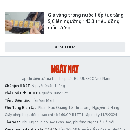
Giá vàng trong nước tiếp tục tăng,
SJC lên ngưỡng 143,3 triệu đồng
mỗi lượng
XEM THÊM
Tạp chí điện tử của Liên hiệp các Hội UNESCO Việt Nam
Chủ tịch HĐBT
: Nguyễn Xuân Thắng
Phó Chủ tịch HĐBT
: Nguyễn Hùng Sơn
Tổng Biên tập
: Trần Văn Mạnh
Phó Tổng Biên tập
: Phạm Hữu Quang, Lê Thị Lương, Nguyễn Lệ Hằng
Giấy phép hoạt động báo chí số 160/GP-BTTTT cấp ngày 11/6/2024
Tòa soạn
: Khu Ngoại giao, 44/3 Vạn Bảo, phường Ngọc Hà, Hà Nội
Văn phòng đại diện tại TP.HCM
: Lầu 2-3, 58 Nguyễn Bỉnh Khiêm, phường