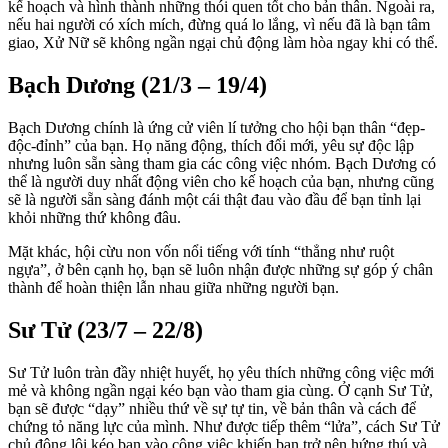
kế hoạch và hình thành những thói quen tốt cho bản thân. Ngoài ra,
nếu hai người có xích mích, đừng quá lo lắng, vì nếu đã là bạn tâm
giao, Xử Nữ sẽ không ngần ngại chủ động làm hòa ngay khi có thể.
Bạch Dương (21/3 – 19/4)
Bạch Dương chính là ứng cử viên lí tưởng cho hội bạn thân “đẹp-
độc-đỉnh” của bạn. Họ năng động, thích đổi mới, yêu sự độc lập
nhưng luôn sẵn sàng tham gia các công việc nhóm. Bạch Dương có
thể là người duy nhất động viên cho kế hoạch của bạn, nhưng cũng
sẽ là người sẵn sàng đánh một cái thật đau vào đầu để bạn tỉnh lại
khỏi những thứ không đâu.
Mặt khác, hội cừu non vốn nổi tiếng với tính “thẳng như ruột
ngựa”, ở bên cạnh họ, bạn sẽ luôn nhận được những sự góp ý chân
thành để hoàn thiện lẫn nhau giữa những người bạn.
Sư Tử (23/7 – 22/8)
Sư Tử luôn tràn đầy nhiệt huyết, họ yêu thích những công việc mới
mẻ và không ngần ngại kéo bạn vào tham gia cùng. Ở cạnh Sư Tử,
bạn sẽ được “dạy” nhiều thứ về sự tự tin, về bản thân và cách để
chứng tỏ năng lực của mình. Như được tiếp thêm “lửa”, cách Sư Tử
chủ động lôi kéo bạn vào công việc khiến bạn trở nên hứng thú và