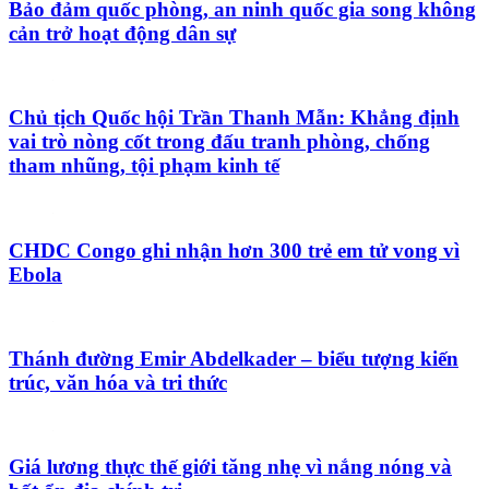
Bảo đảm quốc phòng, an ninh quốc gia song không
cản trở hoạt động dân sự
Chủ tịch Quốc hội Trần Thanh Mẫn: Khẳng định
vai trò nòng cốt trong đấu tranh phòng, chống
tham nhũng, tội phạm kinh tế
CHDC Congo ghi nhận hơn 300 trẻ em tử vong vì
Ebola
Thánh đường Emir Abdelkader – biểu tượng kiến
trúc, văn hóa và tri thức
Giá lương thực thế giới tăng nhẹ vì nắng nóng và