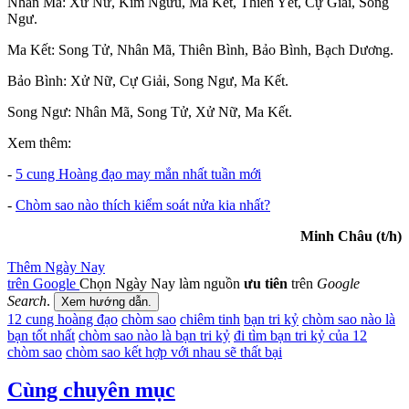
Nhân Mã: Xử Nữ, Kim Ngưu, Ma Kết, Thiên Yết, Cự Giải, Song
Ngư.
Ma Kết: Song Tử, Nhân Mã, Thiên Bình, Bảo Bình, Bạch Dương.
Bảo Bình: Xử Nữ, Cự Giải, Song Ngư, Ma Kết.
Song Ngư: Nhân Mã, Song Tử, Xử Nữ, Ma Kết.
Xem thêm:
-
5 cung Hoàng đạo may mắn nhất tuần mới
-
Chòm sao nào thích kiểm soát nửa kia nhất?
Minh Châu (t/h)
Thêm Ngày Nay
trên Google
Chọn Ngày Nay làm nguồn
ưu tiên
trên
Google
Search
.
Xem hướng dẫn.
12 cung hoàng đạo
chòm sao
chiêm tinh
bạn tri kỷ
chòm sao nào là
bạn tốt nhất
chòm sao nào là bạn tri kỷ
đi tìm bạn tri kỷ của 12
chòm sao
chòm sao kết hợp với nhau sẽ thất bại
Cùng chuyên mục