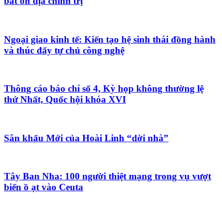
bất ổn địa chính trị
Ngoại giao kinh tế: Kiến tạo hệ sinh thái đồng hành
và thúc đẩy tự chủ công nghệ
Thông cáo báo chí số 4, Kỳ họp không thường lệ
thứ Nhất, Quốc hội khóa XVI
Sân khấu Mới của Hoài Linh “dời nhà”
Tây Ban Nha: 100 người thiệt mạng trong vụ vượt
biển ồ ạt vào Ceuta