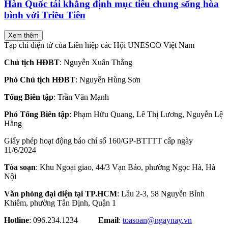
Hàn Quốc tái khẳng định mục tiêu chung sống hòa
bình với Triều Tiên
Xem thêm
Tạp chí điện tử của Liên hiệp các Hội UNESCO Việt Nam
Chủ tịch HĐBT
: Nguyễn Xuân Thắng
Phó Chủ tịch HĐBT
: Nguyễn Hùng Sơn
Tổng Biên tập
: Trần Văn Mạnh
Phó Tổng Biên tập
: Phạm Hữu Quang, Lê Thị Lương, Nguyễn Lệ
Hằng
Giấy phép hoạt động báo chí số 160/GP-BTTTT cấp ngày
11/6/2024
Tòa soạn
: Khu Ngoại giao, 44/3 Vạn Bảo, phường Ngọc Hà, Hà
Nội
Văn phòng đại diện tại TP.HCM
: Lầu 2-3, 58 Nguyễn Bỉnh
Khiêm, phường Tân Định, Quận 1
Hotline
: 096.234.1234
Email
:
toasoan@ngaynay.vn