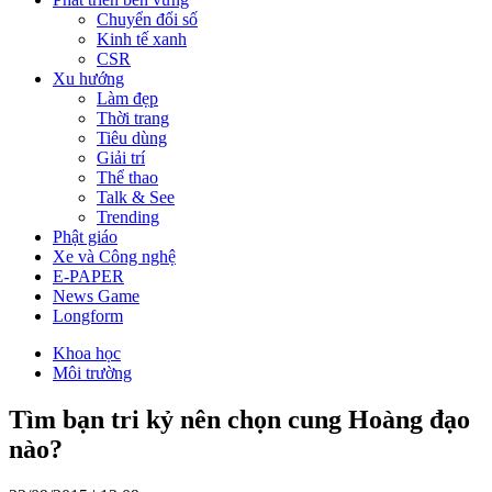
Chuyển đổi số
Kinh tế xanh
CSR
Xu hướng
Làm đẹp
Thời trang
Tiêu dùng
Giải trí
Thể thao
Talk & See
Trending
Phật giáo
Xe và Công nghệ
E-PAPER
News Game
Longform
Khoa học
Môi trường
Tìm bạn tri kỷ nên chọn cung Hoàng đạo
nào?