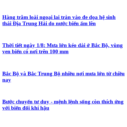
Hàng trăm loài ngoại lai tràn vào đe dọa hệ sinh
thái Địa Trung Hải do nước biển ấm lên
Thời tiết ngày 1/8: Mưa lớn kéo dài ở Bắc Bộ, vùng
ven biển có nơi trên 100 mm
Bắc Bộ và Bắc Trung Bộ nhiều nơi mưa lớn từ chiều
nay
Bước chuyển tư duy - mệnh lệnh sống còn thích ứng
với biến đổi khí hậu