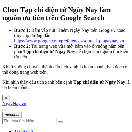
Chọn Tạp chí điện tử Ngày Nay làm
nguồn ưu tiên trên Google Search
Bước 1:
Bấm vào nút ‘Thêm Ngày Nay trên Google’, hoặc
truy cập đường dẫn
https://www.google.com/preferences/source?q=ngaynay.vn
Bước 2:
Tại trang web vừa mở, bấm vào ô vuông nằm bên
phải
Tạp chí điện tử Ngày Nay
để chọn làm nguồn tìm kiếm
ưu tiên.
Khi ô vuông chuyển thành dấu tích xanh là hoàn thành, bạn đọc có
thể đóng trang web trên.
Khi nhìn thấy dấu tích xanh bên cạnh
Tạp chí điện tử Ngày Nay
là
đã hoàn thành.
×
NgayNay.vn
menubar
Trang chủ