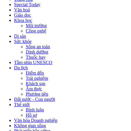
Special Today
Văn hoá
Giáo dục
Khoa học
Môi trường
Công nghệ
Di sản
Sức khỏe
Sống an toàn
Dinh dưỡng
Thuốc hay
Tầm nhìn UNESCO
Du lịch
Điểm đến
Trải nghiệm
Khách sạn
Ẩm thực
Phương tiện
Đất nước - Con người
Thế giới
Bình luận
Hồ sơ
Văn hóa Doanh nghiệp
Không gian sống
Phát triển bền vững