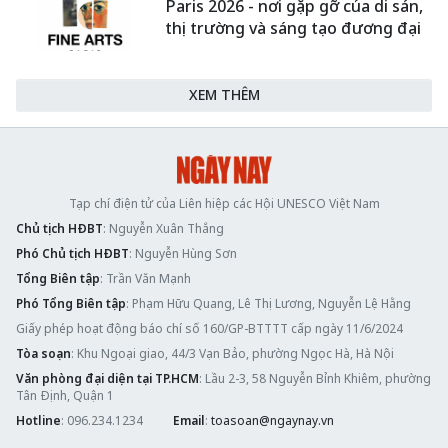
Paris 2026 - nơi gặp gỡ của di sản,
thị trường và sáng tạo đương đại
XEM THÊM
Tạp chí điện tử của Liên hiệp các Hội UNESCO Việt Nam
Chủ tịch HĐBT
: Nguyễn Xuân Thắng
Phó Chủ tịch HĐBT
: Nguyễn Hùng Sơn
Tổng Biên tập
: Trần Văn Mạnh
Phó Tổng Biên tập
: Phạm Hữu Quang, Lê Thị Lương, Nguyễn Lệ Hằng
Giấy phép hoạt động báo chí số 160/GP-BTTTT cấp ngày 11/6/2024
Tòa soạn
: Khu Ngoại giao, 44/3 Vạn Bảo, phường Ngọc Hà, Hà Nội
Văn phòng đại diện tại TP.HCM
: Lầu 2-3, 58 Nguyễn Bỉnh Khiêm, phường
Tân Định, Quận 1
Hotline
: 096.234.1234
Email
:
toasoan@ngaynay.vn