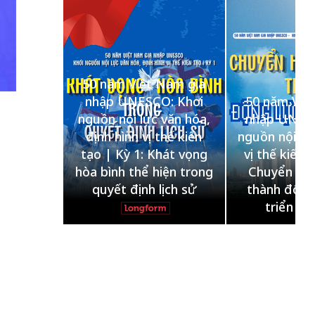
50 năm Việt Nam gia
Nam gia
nhập UNESCO: Khơi
50 năm Việ
: Khơi
nguồn nội lực văn hóa,
nhập UNESC
văn hóa,
định hình vị thế kiến
nguồn nội lực
hế kiến
tạo | Kỳ 1: Khát vọng
vị thế kiến 
ội nhập
hòa bình thể hiện trong
Chuyển hóa
bản lĩnh
quyết định lịch sử
thành động
triển