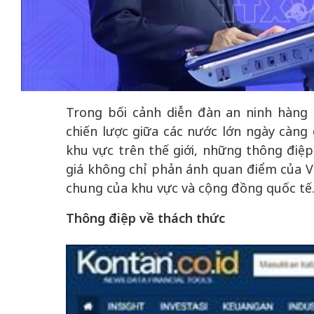
 gia
50 năm Việt Na
hơi
50 năm Việt Nam gia
nhập UNESCO –
Trong bối cảnh diễn đàn an ninh hàng 
 hóa,
nhập UNESCO - Khơi
nguồn nội lực vă
chiến lược giữa các nước lớn ngày càng 
iến
nguồn nội lực, định hình
định hình vị thế
khu vực trên thế giới, những thông đi
vọng
vị thế kiến tạo | Kỳ 2:
tạo | Kỳ 5: Dấ
giá không chỉ phản ánh quan điểm của 
trong
Chuyển hóa hợp tác
trong chương 
chung của khu vực và cộng đồng quốc tế
sử
thành động lực phát
nghị sự toàn
triển
Thông điệp về thách thức