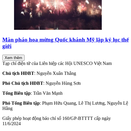
Màn pháo hoa mừng Quốc khánh Mỹ lập kỷ lục thế
giới
Xem thêm
Tạp chí điện tử của Liên hiệp các Hội UNESCO Việt Nam
Chủ tịch HĐBT
: Nguyễn Xuân Thắng
Phó Chủ tịch HĐBT
: Nguyễn Hùng Sơn
Tổng Biên tập
: Trần Văn Mạnh
Phó Tổng Biên tập
: Phạm Hữu Quang, Lê Thị Lương, Nguyễn Lệ
Hằng
Giấy phép hoạt động báo chí số 160/GP-BTTTT cấp ngày
11/6/2024