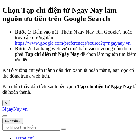
Chọn Tạp chí điện tử Ngày Nay làm
nguồn ưu tiên trên Google Search
Bước 1:
Bấm vào nút ‘Thêm Ngày Nay trên Google’, hoặc
truy cập đường dẫn
https://www.google.com/preferences/source?q=ngaynay.vn
Bước 2:
Tại trang web vừa mở, bấm vào ô vuông nằm bên
phải
Tạp chí điện tử Ngày Nay
để chọn làm nguồn tìm kiếm
ưu tiên.
Khi ô vuông chuyển thành dấu tích xanh là hoàn thành, bạn đọc có
thể đóng trang web trên.
Khi nhìn thấy dấu tích xanh bên cạnh
Tạp chí điện tử Ngày Nay
là
đã hoàn thành.
×
NgayNay.vn
menubar
Trang chủ