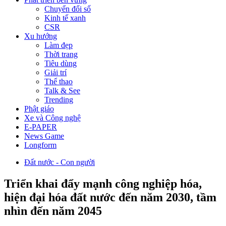
Chuyển đổi số
Kinh tế xanh
CSR
Xu hướng
Làm đẹp
Thời trang
Tiêu dùng
Giải trí
Thể thao
Talk & See
Trending
Phật giáo
Xe và Công nghệ
E-PAPER
News Game
Longform
Đất nước - Con người
Triển khai đẩy mạnh công nghiệp hóa,
hiện đại hóa đất nước đến năm 2030, tầm
nhìn đến năm 2045