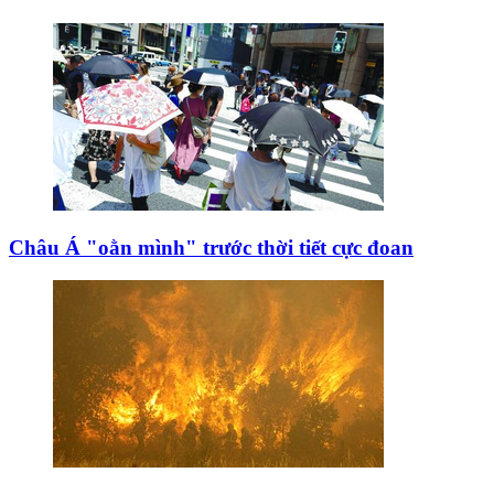
Châu Á "oằn mình" trước thời tiết cực đoan