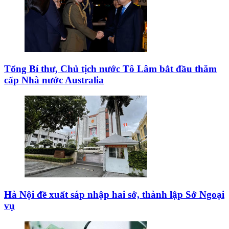
Tổng Bí thư, Chủ tịch nước Tô Lâm bắt đầu thăm
cấp Nhà nước Australia
Hà Nội đề xuất sáp nhập hai sở, thành lập Sở Ngoại
vụ