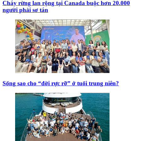
Cháy rừng lan rộng tại Canada buộc hơn 20.000
người phải sơ tán
Sống sao cho “đời rực rỡ” ở tuổi trung niên?