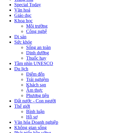
Special Today
Văn hoá
Giáo dục
Khoa học
Môi trường
Công nghệ
Di sản
Sức khỏe
Sống an toàn
Dinh dưỡng
Thuốc hay
Tầm nhìn UNESCO
Du lịch
Điểm đến
Trải nghiệm
Khách sạn
Ẩm thực
Phương tiện
Đất nước - Con người
Thế giới
Bình luận
Hồ sơ
Văn hóa Doanh nghiệp
Không gian sống
Phát triển bền vững