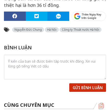
thiệt hại là hơn 36 tỉ đồng.
Thêm Ngày Nay
trên Google
Nguyễn Đức Chung
Hà Nội
Công ty Thoát nước Hà Nội
BÌNH LUẬN
GỬI BÌNH LUẬN
CÙNG CHUYÊN MỤC