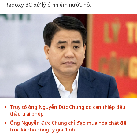
Redoxy 3C xử lý ô nhiễm nước hồ.
Truy tố ông Nguyễn Đức Chung do can thiệp đấu
thầu trái phép
Ông Nguyễn Đức Chung chỉ đạo mua hóa chất để
trục lợi cho công ty gia đình