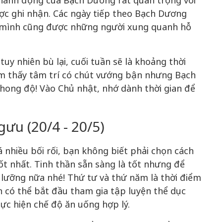
 hành động của Bạch Dương rất quan trọng với
ợc ghi nhận. Các ngày tiếp theo Bạch Dương
y mình cũng được những người xung quanh hỗ
uy nhiên bù lại, cuối tuần sẽ là khoảng thời
cảm thấy tâm trí có chút vướng bận nhưng Bạch
hong độ! Vào Chủ nhật, nhớ dành thời gian để
ưu (20/4 - 20/5)
 nhiều bối rối, bạn không biết phải chọn cách
ốt nhất. Tinh thần sẵn sàng là tốt nhưng để
 lưỡng nữa nhé! Thứ tư và thứ năm là thời điểm
n có thể bắt đầu tham gia tập luyện thể dục
ực hiện chế độ ăn uống hợp lý.