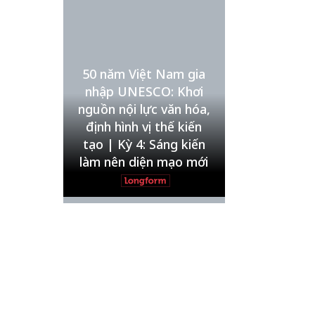
Xin lỗi, rồi sao nữa?!
Lê Xuân Thọ
Vẻ đẹp của khoa học nhân
50 năm Việt Nam gia
văn
nhập UNESCO: Khơi
Lưu Nguyệt Linh
nguồn nội lực văn hóa,
định hình vị thế kiến
tạo | Kỳ 4: Sáng kiến
làm nên diện mạo mới