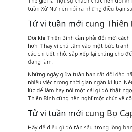
Thế giới là một sự thách thức nên đôi k
tuần Xử Nữ nên nói ra những điều bạn su
Tử vi tuần mới
cung Thiên B
Đôi khi Thiên Bình cần phải đổi mới cách
hơn. Thay vì chú tâm vào một bức tranh l
các chi tiết nhỏ, sắp xếp lại chúng cho đ
đang làm.
Những ngày giữa tuần bạn rất dồi dào nă
nhiều việc trong thời gian ngắn kỉ lục. N
lúc để làm hay nói một cái gì đó thật ngọ
Thiên Bình cũng nên nghĩ một chút về cô
Tử vi tuần mới
cung Bọ Cạp 
Hãy để điều gì đó tận sâu trong lòng bạ