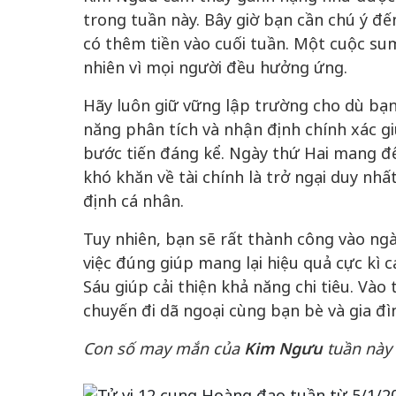
trong tuần này. Bây giờ bạn cần chú ý đế
có thêm tiền vào cuối tuần. Một cuộc su
nhiên vì mọi người đều hưởng ứng.
 gia
50 năm Việt Na
Hãy luôn giữ vững lập trường cho dù bạn 
hơi
nhập UNESCO:
năng phân tích và nhận định chính xác g
 hình
Hà Nội vững bước vào
nguồn nội lực vă
bước tiến đáng kể. Ngày thứ Hai mang đế
ỳ 2:
không gian phát triển
định hình vị thế
khó khăn về tài chính là trở ngại duy nh
tác
mới - Kỳ 5: Thủ đô qua
tạo | Kỳ 4: Sán
định cá nhân.
hát
lăng kính số hóa
làm nên diện m
Tuy nhiên, bạn sẽ rất thành công vào ng
việc đúng giúp mang lại hiệu quả cực kì c
Sáu giúp cải thiện khả năng chi tiêu. Vào
chuyến đi dã ngoại cùng bạn bè và gia đì
Con số may mắn của
Kim Ngưu
tuần này 