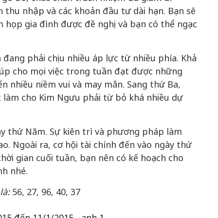
n thu nhập và các khoản đầu tư dài hạn. Bạn sẽ
m họp gia đình được đề nghị và bạn có thể ngạc
50 năm Việt 
m gia
50 năm Việt Nam gia
nhập UNESCO
đang phải chịu nhiều áp lực từ nhiều phía. Khả
 Khơi
nhập UNESCO: Khơi
nguồn nội lực 
iúp cho mọi việc trong tuần đạt được những
n hóa,
nguồn nội lực văn hóa,
định hình vị t
n nhiều niềm vui và may mắn. Sang thứ Ba,
 kiến
định hình vị thế kiến
tạo | Kỳ 1: K
ất làm cho Kim Ngưu phải từ bỏ khá nhiều dự
g kiến
tạo | Kỳ 3: Hội nhập
hòa bình thể h
ạo mới
quốc tế bằng bản lĩnh
quyết định l
Việt Nam
ày thứ Năm. Sự kiên trì và phương pháp làm
ao. Ngoài ra, cơ hội tài chính đến vào ngày thứ
 thời gian cuối tuần, bạn nên có kế hoạch cho
nh nhé.
là:
56, 27, 96, 40, 37