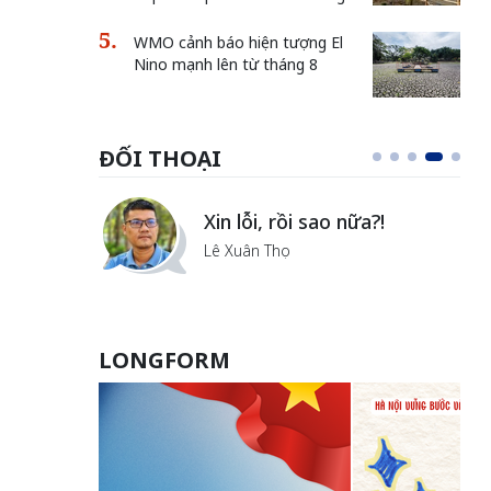
WMO cảnh báo hiện tượng El
Nino mạnh lên từ tháng 8
ĐỐI THOẠI
i
Xin lỗi, rồi sao nữa?!
ủa Hà
Lê Xuân Thọ
LONGFORM