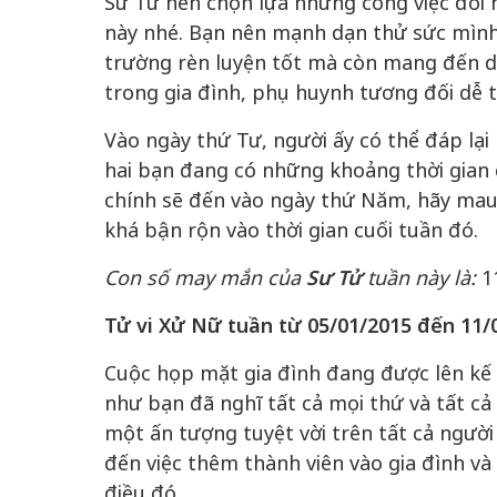
Sư Tử nên chọn lựa những công việc đòi h
này nhé. Bạn nên mạnh dạn thử sức mình 
trường rèn luyện tốt mà còn mang đến do
trong gia đình, phụ huynh tương đối dễ t
Vào ngày thứ Tư, người ấy có thể đáp lại
hai bạn đang có những khoảng thời gian c
chính sẽ đến vào ngày thứ Năm, hãy mau 
khá bận rộn vào thời gian cuối tuần đó.
Con số may mắn của
Sư Tử
tuần này là:
1
Tử vi Xử Nữ tuần từ 05/01/2015 đến 11/
Cuộc họp mặt gia đình đang được lên kế 
như bạn đã nghĩ tất cả mọi thứ và tất cả 
một ấn tượng tuyệt vời trên tất cả người
đến việc thêm thành viên vào gia đình và
điều đó.