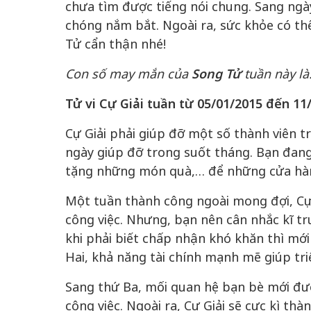
chưa tìm được tiếng nói chung. Sang ngày
chóng nắm bắt. Ngoài ra, sức khỏe có thể
Tử cẩn thận nhé!
Con số may mắn của
Song Tử
tuần này là
Tử vi Cự Giải tuần từ 05/01/2015 đến 11
Cự Giải phải giúp đỡ một số thành viên tr
ngày giúp đỡ trong suốt tháng. Bạn đang
tặng những món quà,… để những cửa hàn
Một tuần thành công ngoài mong đợi, Cự 
công việc. Nhưng, bạn nên cân nhắc kĩ trư
khi phải biết chấp nhận khó khăn thì mới
Hai, khả năng tài chính mạnh mẽ giúp tri
Sang thứ Ba, mối quan hệ bạn bè mới đượ
công việc. Ngoài ra, Cự Giải sẽ cực kì th