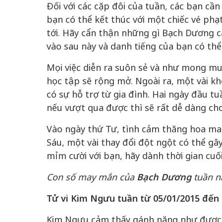
Đối với các cặp đôi của tuần, các bạn cần
bạn có thể kết thúc với một chiếc vé phạ
tới. Hãy cẩn thận những gì Bạch Dương c
vào sau này và danh tiếng của bạn có thể
Mọi việc diễn ra suôn sẻ và như mong mu
học tập sẽ rộng mở. Ngoài ra, một vài khó
chiến của những chiếc
có sự hỗ trợ từ gia đình. Hai ngày đầu tu
Khách đến chơ
vàng” trên không gian
nếu vượt qua được thì sẽ rất dễ dàng ch
Lê Hiền
Vào ngày thứ Tư, tình cảm thăng hoa ma
 Nam
Sáu, một vài thay đổi đột ngột có thể gâ
mỉm cười với bạn, hãy dành thời gian cu
Con số may mắn của
Bạch Dương
tuần n
Tử vi Kim Ngưu tuần từ 05/01/2015 đến 
Kim Ngưu cảm thấy gánh nặng như được g