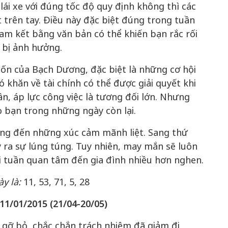
 lái xe với đúng tốc độ quy định không thì các
t trên tay. Điều này đặc biệt đúng trong tuần
am kết bằng văn bản có thể khiến bạn rắc rối
 bị ảnh hưởng.
ốn của Bạch Dương, đặc biệt là những cơ hội
 khăn về tài chính có thể được giải quyết khi
Bắc Biên - Giữ một ngô
ần, áp lực công việc là tương đối lớn. Nhưng
i nhà
làng ven sông Hồng c
o bạn trong những ngày còn lại.
Nội
ng đến những xúc cảm mãnh liệt. Sang thứ
TS. Trần Kim Hào
y ra sự lúng túng. Tuy nhiên, may mắn sẽ luôn
ối tuần quan tâm đến gia đình nhiều hơn nghen.
ày là:
11, 53, 71, 5, 28
11/01/2015 (21/04-20/05)
ỡ bỏ, chắc chắn trách nhiệm đã giảm đi