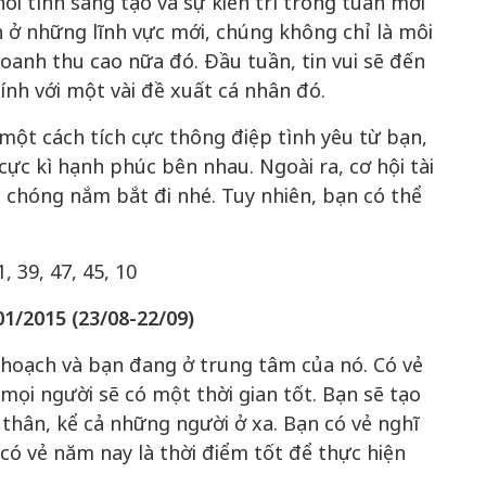
ỏi tính sáng tạo và sự kiên trì trong tuần mới
ở những lĩnh vực mới, chúng không chỉ là môi
anh thu cao nữa đó. Đầu tuần, tin vui sẽ đến
ính với một vài đề xuất cá nhân đó.
 một cách tích cực thông điệp tình yêu từ bạn,
ực kì hạnh phúc bên nhau. Ngoài ra, cơ hội tài
chóng nắm bắt đi nhé. Tuy nhiên, bạn có thể
1, 39, 47, 45, 10
01/2015
(23/08-22/09)
hoạch và bạn đang ở trung tâm của nó. Có vẻ
mọi người sẽ có một thời gian tốt. Bạn sẽ tạo
 thân, kể cả những người ở xa. Bạn có vẻ nghĩ
 có vẻ năm nay là thời điểm tốt để thực hiện