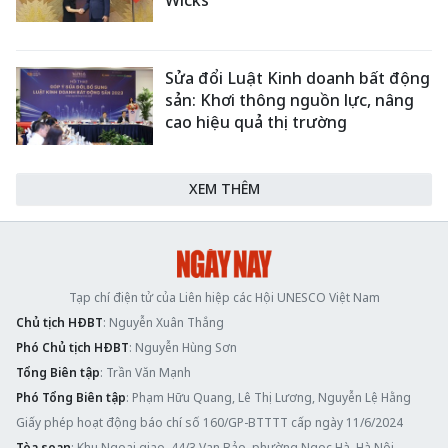
Sửa đổi Luật Kinh doanh bất động
sản: Khơi thông nguồn lực, nâng
cao hiệu quả thị trường
XEM THÊM
Tạp chí điện tử của Liên hiệp các Hội UNESCO Việt Nam
Chủ tịch HĐBT
: Nguyễn Xuân Thắng
Phó Chủ tịch HĐBT
: Nguyễn Hùng Sơn
Tổng Biên tập
: Trần Văn Mạnh
Phó Tổng Biên tập
: Phạm Hữu Quang, Lê Thị Lương, Nguyễn Lệ Hằng
Giấy phép hoạt động báo chí số 160/GP-BTTTT cấp ngày 11/6/2024
Tòa soạn
: Khu Ngoại giao, 44/3 Vạn Bảo, phường Ngọc Hà, Hà Nội