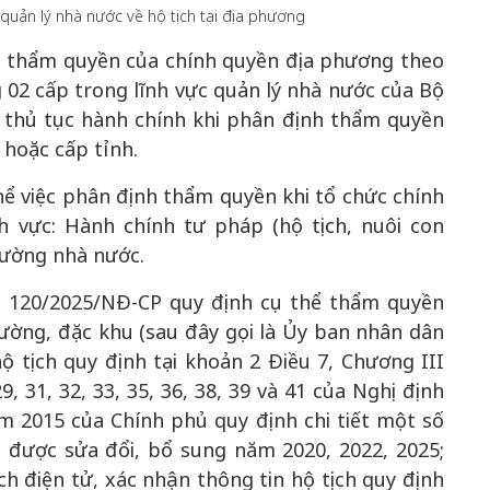
quản lý nhà nước về hộ tịch tại địa phương
nh thẩm quyền của chính quyền địa phương theo
02 cấp trong lĩnh vực quản lý nhà nước của Bộ
50 năm Việt 
c thủ tục hành chính khi phân định thẩm quyền
m gia
50 năm Việt Nam gia
nhập UNESCO
hoặc cấp tỉnh.
 Khơi
nhập UNESCO: Khơi
nguồn nội lực 
n hóa,
nguồn nội lực văn hóa,
định hình vị t
ể việc phân định thẩm quyền khi tổ chức chính
 kiến
định hình vị thế kiến
tạo | Kỳ 1: K
h vực: Hành chính tư pháp (hộ tịch, nuôi con
g kiến
tạo | Kỳ 3: Hội nhập
hòa bình thể h
thường nhà nước.
ạo mới
quốc tế bằng bản lĩnh
quyết định l
Việt Nam
nh 120/2025/NĐ-CP quy định cụ thể thẩm quyền
ường, đặc khu (sau đây gọi là Ủy ban nhân dân
 tịch quy định tại khoản 2 Điều 7, Chương III
, 31, 32, 33, 35, 36, 38, 39 và 41 của Nghị định
 2015 của Chính phủ quy định chi tiết một số
h được sửa đổi, bổ sung năm 2020, 2022, 2025;
ch điện tử, xác nhận thông tin hộ tịch quy định