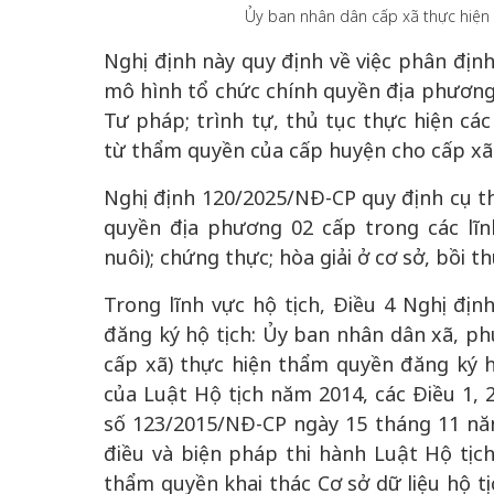
Ủy ban nhân dân cấp xã thực hiện 
Nghị định này quy định về việc phân đị
mô hình tổ chức chính quyền địa phương 
Tư pháp; trình tự, thủ tục thực hiện cá
 gia
50 năm Việt Na
từ thẩm quyền của cấp huyện cho cấp xã 
hơi
nhập UNESCO:
 hình
Hà Nội vững bước vào
nguồn nội lực vă
Nghị định 120/2025/NĐ-CP quy định cụ th
ỳ 2:
không gian phát triển
định hình vị thế
quyền địa phương 02 cấp trong các lĩn
tác
mới - Kỳ 5: Thủ đô qua
tạo | Kỳ 4: Sán
nuôi); chứng thực; hòa giải ở cơ sở, bồi 
hát
lăng kính số hóa
làm nên diện m
Trong lĩnh vực hộ tịch, Điều 4 Nghị đị
đăng ký hộ tịch: Ủy ban nhân dân xã, ph
cấp xã) thực hiện thẩm quyền đăng ký hộ
của Luật Hộ tịch năm 2014, các Điều 1, 29
số 123/2015/NĐ-CP ngày 15 tháng 11 năm
điều và biện pháp thi hành Luật Hộ tịc
thẩm quyền khai thác Cơ sở dữ liệu hộ tị