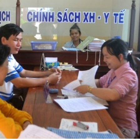
Bắc Biên - Giữ một ngô
i nhà
làng ven sông Hồng c
Nội
TS. Trần Kim Hào