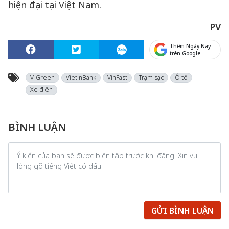
hiện đại tại Việt Nam.
PV
Thêm Ngày Nay
trên Google
V-Green
VietinBank
VinFast
Trạm sạc
Ô tô
Xe điện
BÌNH LUẬN
GỬI BÌNH LUẬN