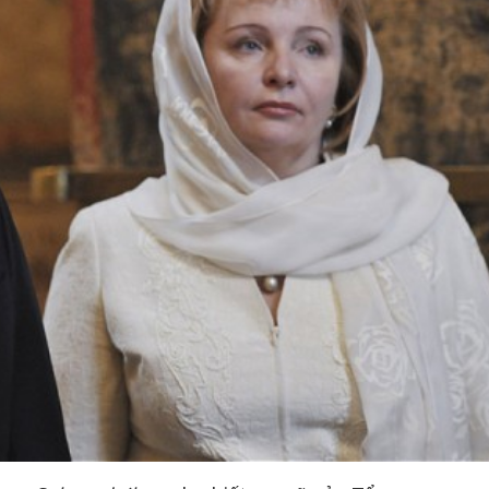
 một ngôi
Xin lỗi, rồi sao nữa?!
 Hồng của Hà
Lê Xuân Thọ