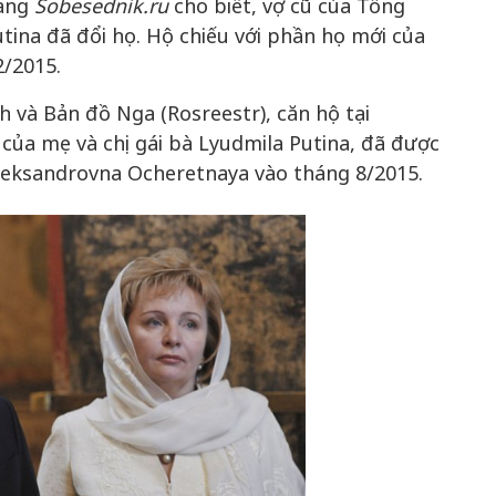
mạng
Sobesednik.ru
cho biết, vợ cũ của Tổng
tina đã đổi họ. Hộ chiếu với phần họ mới của
2/2015.
50 năm Việt Nam gia
nh và Bản đồ Nga (Rosreestr), căn hộ tại
m gia
nhập UNESCO: Khơi
50 năm Việt 
của mẹ và chị gái bà Lyudmila Putina, đã được
 Khơi
nguồn nội lực văn hóa,
nhập UNESCO
n hóa,
định hình vị thế kiến
nguồn nội lực, 
leksandrovna Ocheretnaya vào tháng 8/2015.
 kiến
tạo | Kỳ 1: Khát vọng
vị thế kiến tạo
 nhập
hòa bình thể hiện trong
Chuyển hóa 
n lĩnh
quyết định lịch sử
thành động l
triển