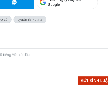
Google
vợ cũ
Lyudmila Putina
GỬI BÌNH LU