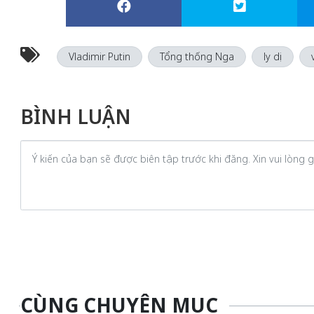
Vladimir Putin
Tổng thống Nga
ly dị
BÌNH LUẬN
CÙNG CHUYÊN MỤC