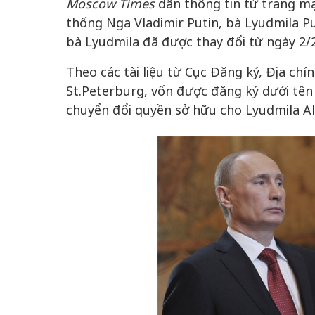
Moscow Times
dẫn thông tin từ trang 
thống Nga Vladimir Putin, bà Lyudmila Pu
bà Lyudmila đã được thay đổi từ ngày 2/
Theo các tài liệu từ Cục Đăng ký, Địa chí
50 năm Việt Nam gia
50 năm Việt Na
nhập UNESCO: Khơi
St.Peterburg, vốn được đăng ký dưới tên 
nhập UNESCO:
 vào
nguồn nội lực văn hóa,
nguồn nội lực vă
chuyển đổi quyền sở hữu cho Lyudmila A
riển
định hình vị thế kiến
định hình vị thế
ô qua
tạo | Kỳ 4: Sáng kiến
tạo | Kỳ 3: Hội
a
làm nên diện mạo mới
quốc tế bằng bả
Việt Nam