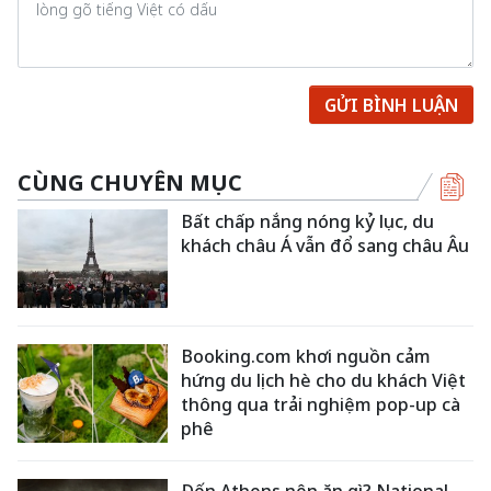
GỬI BÌNH LUẬN
CÙNG CHUYÊN MỤC
Bất chấp nắng nóng kỷ lục, du
khách châu Á vẫn đổ sang châu Âu
Booking.com khơi nguồn cảm
hứng du lịch hè cho du khách Việt
thông qua trải nghiệm pop-up cà
phê
Đến Athens nên ăn gì? National