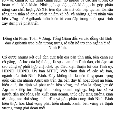
sở y tế; chăm lo gia đình chính sách, hộ nghèo và các đối tượng có
hoàn cảnh khó khăn. Những hoạt động đó không chỉ góp phần
nâng cao chất lượng ASXH trên địa bàn mà còn tiếp tục lan tỏa sâu
rộng tinh thần sẻ chia, trách nhiệm xã hội và những giá trị nhân văn
bền vững mà Agribank luôn kiên trì vun đắp trong suốt quá trình
xây dựng và phát triển.
Đồng chí Phạm Toàn Vượng, Tổng Giám đốc và các đồng chí lãnh
đạo Agribank trao biển tượng trưng số tiền hỗ trợ cho ngành Y tế
Ninh Bình.
Có được những kết quả tích cực trên địa bàn tỉnh nhà, bên cạnh sự
cố gắng, nỗ lực của hệ thống, là sự quan tâm lãnh đạo, chỉ đạo sát
sao cùng sự phối hợp chặt chẽ, tạo điều kiện thuận lợi của Tỉnh ủy,
HĐND, UBND, Ủy ban MTTQ Việt Nam tỉnh và các sở, ban,
ngành của tỉnh Ninh Bình. Đây không chỉ là nền tảng quan trọng
giúp các chi nhánh Agribank trên địa bàn duy trì hoạt động an toàn,
hiệu quả, ổn định và phát triển bền vững, mà còn là động lực để
Agribank tiếp tục đồng hành cùng doanh nghiệp, hợp tác xã và
người dân mở rộng sản xuất kinh doanh, thúc đẩy tăng trưởng kinh
tế, nâng cao đời sống nhân dân và góp phần cùng tỉnh Ninh Bình
hiện thực hóa khát vọng phát triển nhanh, xanh, bền vững và thịnh
vượng trong giai đoạn mới.