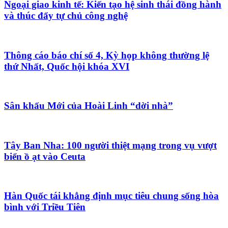
Ngoại giao kinh tế: Kiến tạo hệ sinh thái đồng hành
và thúc đẩy tự chủ công nghệ
Thông cáo báo chí số 4, Kỳ họp không thường lệ
thứ Nhất, Quốc hội khóa XVI
Sân khấu Mới của Hoài Linh “dời nhà”
Tây Ban Nha: 100 người thiệt mạng trong vụ vượt
biển ồ ạt vào Ceuta
Hàn Quốc tái khẳng định mục tiêu chung sống hòa
bình với Triều Tiên