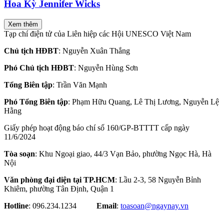
Hoa Kỳ Jennifer Wicks
Xem thêm
Tạp chí điện tử của Liên hiệp các Hội UNESCO Việt Nam
Chủ tịch HĐBT
: Nguyễn Xuân Thắng
Phó Chủ tịch HĐBT
: Nguyễn Hùng Sơn
Tổng Biên tập
: Trần Văn Mạnh
Phó Tổng Biên tập
: Phạm Hữu Quang, Lê Thị Lương, Nguyễn Lệ
Hằng
Giấy phép hoạt động báo chí số 160/GP-BTTTT cấp ngày
11/6/2024
Tòa soạn
: Khu Ngoại giao, 44/3 Vạn Bảo, phường Ngọc Hà, Hà
Nội
Văn phòng đại diện tại TP.HCM
: Lầu 2-3, 58 Nguyễn Bỉnh
Khiêm, phường Tân Định, Quận 1
Hotline
: 096.234.1234
Email
:
toasoan@ngaynay.vn