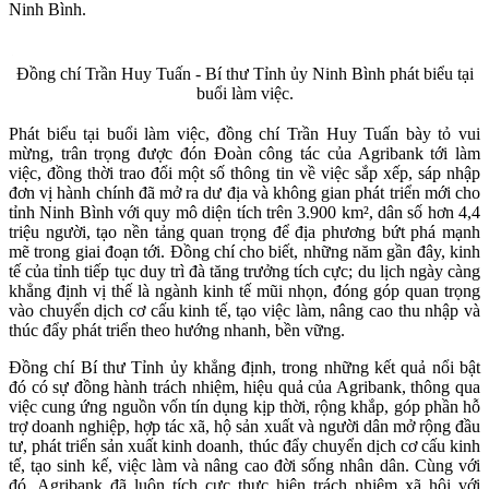
Ninh Bình.
Đồng chí Trần Huy Tuấn - Bí thư Tỉnh ủy Ninh Bình phát biểu tại
buổi làm việc.
Phát biểu tại buổi làm việc, đồng chí Trần Huy Tuấn bày tỏ vui
mừng, trân trọng được đón Đoàn công tác của Agribank tới làm
việc, đồng thời trao đổi một số thông tin về việc sắp xếp, sáp nhập
đơn vị hành chính đã mở ra dư địa và không gian phát triển mới cho
tỉnh Ninh Bình với quy mô diện tích trên 3.900 km², dân số hơn 4,4
triệu người, tạo nền tảng quan trọng để địa phương bứt phá mạnh
mẽ trong giai đoạn tới. Đồng chí cho biết, những năm gần đây, kinh
tế của tỉnh tiếp tục duy trì đà tăng trưởng tích cực; du lịch ngày càng
khẳng định vị thế là ngành kinh tế mũi nhọn, đóng góp quan trọng
vào chuyển dịch cơ cấu kinh tế, tạo việc làm, nâng cao thu nhập và
thúc đẩy phát triển theo hướng nhanh, bền vững.
Đồng chí Bí thư Tỉnh ủy khẳng định, trong những kết quả nổi bật
đó có sự đồng hành trách nhiệm, hiệu quả của Agribank, thông qua
việc cung ứng nguồn vốn tín dụng kịp thời, rộng khắp, góp phần hỗ
trợ doanh nghiệp, hợp tác xã, hộ sản xuất và người dân mở rộng đầu
tư, phát triển sản xuất kinh doanh, thúc đẩy chuyển dịch cơ cấu kinh
tế, tạo sinh kế, việc làm và nâng cao đời sống nhân dân. Cùng với
đó, Agribank đã luôn tích cực thực hiện trách nhiệm xã hội với