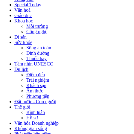
Special Today
Văn hoá
Giáo dục
Khoa học
Môi trường
Công nghệ
Di sản
Sức khỏe
Sống an toàn
Dinh dưỡng
Thuốc hay
Tầm nhìn UNESCO
Du lịch
Điểm đến
Trải nghiệm
Khách sạn
Ẩm thực
Phương tiện
Đất nước - Con người
Thế giới
Bình luận
Hồ sơ
Văn hóa Doanh nghiệp
Không gian sống
Phát triển bền vững