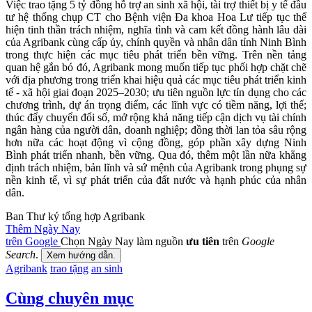
Việc trao tặng 5 tỷ đồng hỗ trợ an sinh xã hội, tài trợ thiết bị y tế đầu
tư hệ thống chụp CT cho Bệnh viện Đa khoa Hoa Lư tiếp tục thể
hiện tinh thần trách nhiệm, nghĩa tình và cam kết đồng hành lâu dài
của Agribank cùng cấp ủy, chính quyền và nhân dân tỉnh Ninh Bình
trong thực hiện các mục tiêu phát triển bền vững. Trên nền tảng
quan hệ gắn bó đó, Agribank mong muốn tiếp tục phối hợp chặt chẽ
với địa phương trong triển khai hiệu quả các mục tiêu phát triển kinh
tế - xã hội giai đoạn 2025–2030; ưu tiên nguồn lực tín dụng cho các
chương trình, dự án trọng điểm, các lĩnh vực có tiềm năng, lợi thế;
thúc đẩy chuyển đổi số, mở rộng khả năng tiếp cận dịch vụ tài chính
ngân hàng của người dân, doanh nghiệp; đồng thời lan tỏa sâu rộng
hơn nữa các hoạt động vì cộng đồng, góp phần xây dựng Ninh
Bình phát triển nhanh, bền vững. Qua đó, thêm một lần nữa khẳng
định trách nhiệm, bản lĩnh và sứ mệnh của Agribank trong phụng sự
nền kinh tế, vì sự phát triển của đất nước và hạnh phúc của nhân
dân.
Ban Thư ký tổng hợp Agribank
Thêm Ngày Nay
trên Google
Chọn Ngày Nay làm nguồn
ưu tiên
trên
Google
Search
.
Xem hướng dẫn.
Agribank
trao tặng
an sinh
Cùng chuyên mục