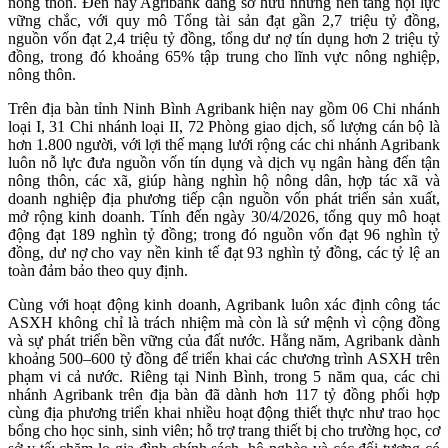
nông thôn. Đến nay Agribank đang sở hữu những nền tảng nội lực
vững chắc, với quy mô Tổng tài sản đạt gần 2,7 triệu tỷ đồng,
nguồn vốn đạt 2,4 triệu tỷ đồng, tổng dư nợ tín dụng hơn 2 triệu tỷ
đồng, trong đó khoảng 65% tập trung cho lĩnh vực nông nghiệp,
nông thôn.
Trên địa bàn tỉnh Ninh Bình Agribank hiện nay gồm 06 Chi nhánh
loại I, 31 Chi nhánh loại II, 72 Phòng giao dịch, số lượng cán bộ là
hơn 1.800 người, với lợi thế mạng lưới rộng các chi nhánh Agribank
luôn nỗ lực đưa nguồn vốn tín dụng và dịch vụ ngân hàng đến tận
nông thôn, các xã, giúp hàng nghìn hộ nông dân, hợp tác xã và
doanh nghiệp địa phương tiếp cận nguồn vốn phát triển sản xuất,
mở rộng kinh doanh. Tính đến ngày 30/4/2026, tổng quy mô hoạt
động đạt 189 nghìn tỷ đồng; trong đó nguồn vốn đạt 96 nghìn tỷ
đồng, dư nợ cho vay nền kinh tế đạt 93 nghìn tỷ đồng, các tỷ lệ an
toàn đảm bảo theo quy định.
Cùng với hoạt động kinh doanh, Agribank luôn xác định công tác
ASXH không chỉ là trách nhiệm mà còn là sứ mệnh vì cộng đồng
và sự phát triển bền vững của đất nước. Hằng năm, Agribank dành
khoảng 500–600 tỷ đồng để triển khai các chương trình ASXH trên
phạm vi cả nước. Riêng tại Ninh Bình, trong 5 năm qua, các chi
nhánh Agribank trên địa bàn đã dành hơn 117 tỷ đồng phối hợp
cùng địa phương triển khai nhiều hoạt động thiết thực như trao học
bổng cho học sinh, sinh viên; hỗ trợ trang thiết bị cho trường học, cơ