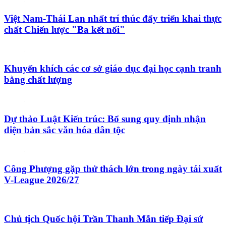
Việt Nam-Thái Lan nhất trí thúc đẩy triển khai thực
chất Chiến lược "Ba kết nối"
Khuyến khích các cơ sở giáo dục đại học cạnh tranh
bằng chất lượng
Dự thảo Luật Kiến trúc: Bổ sung quy định nhận
diện bản sắc văn hóa dân tộc
Công Phượng gặp thử thách lớn trong ngày tái xuất
V-League 2026/27
Chủ tịch Quốc hội Trần Thanh Mẫn tiếp Đại sứ