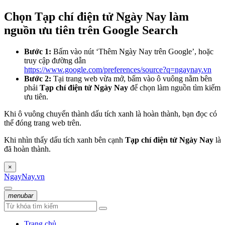
Chọn Tạp chí điện tử Ngày Nay làm
nguồn ưu tiên trên Google Search
Bước 1:
Bấm vào nút ‘Thêm Ngày Nay trên Google’, hoặc
truy cập đường dẫn
https://www.google.com/preferences/source?q=ngaynay.vn
Bước 2:
Tại trang web vừa mở, bấm vào ô vuông nằm bên
phải
Tạp chí điện tử Ngày Nay
để chọn làm nguồn tìm kiếm
ưu tiên.
Khi ô vuông chuyển thành dấu tích xanh là hoàn thành, bạn đọc có
thể đóng trang web trên.
Khi nhìn thấy dấu tích xanh bên cạnh
Tạp chí điện tử Ngày Nay
là
đã hoàn thành.
×
NgayNay.vn
menubar
Trang chủ