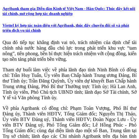
Agribank tham gia Diễn đàn Kinh tế Việt Nam - Hàn Quốc: Thúc đẩy kết nối
tài chính, mở rộng hợp tác doanh nghiệp
Viettel ký hợp tác toàn diện với Agribank, thúc đẩy chuyển đổi số và phát
triển dịch vụ tài chính
Qua đó tiếp tục khẳng định vai trò, trách nhiệm của định chế tài
chính nhà nước hàng đầu chủ lực trong phát triển khu vực “tam
nông”, tiên phong, bền bỉ thực hiện trách nhiệm với cộng đồng, kiến
tạo nền tảng phát triển bền vững.
Tham dự buổi làm việc về phía lãnh đạo tỉnh Ninh Bình có đồng
chí: Trần Huy Tuấn, Ủy viên Ban Chấp hành Trung ương Đảng, Bí
thư Tỉnh ủy; Trần Đăng Quỳnh, Ủy viên dự khuyết Ban Chấp hành
Trung ương Đảng, Phó Bí thư Thường trực Tỉnh ủy; Hà Lan Anh,
Tỉnh ủy viên, Phó Chủ tịch UBND tỉnh; lãnh đạo Sở Tài chính, Sở
Y tế và Văn phòng Tỉnh ủy.
Về phía Agribank có đồng chí: Phạm Toàn Vượng, Phó Bí thư
Đảng ủy, Thành viên HĐTV, Tổng Giám đốc; Nguyễn Thị Thảo,
Ủy viên BTV Đảng uỷ, Thành viên HĐTV; Đoàn Ngọc Lưu - Ủy
viên BTV Đảng uỷ, Phó Tổng Giám đốc; Lê Hồng Phúc - Phó
Tổng Giám đốc; cùng đại diện lãnh đạo một số Ban, Trung tâm tại
Trụ sở chính; lãnh đạo các Chi nhánh Agribank trên địa bàn tỉnh