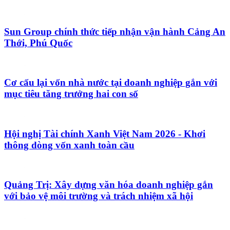
Sun Group chính thức tiếp nhận vận hành Cảng An
Thới, Phú Quốc
Cơ cấu lại vốn nhà nước tại doanh nghiệp gắn với
mục tiêu tăng trưởng hai con số
Hội nghị Tài chính Xanh Việt Nam 2026 - Khơi
thông dòng vốn xanh toàn cầu
Quảng Trị: Xây dựng văn hóa doanh nghiệp gắn
với bảo vệ môi trường và trách nhiệm xã hội