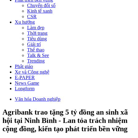
Chuyển đổi số
Kinh tế xanh
CSR
Xu hướng
Làm đẹp
Thời trang
Tiêu dùng
Giải trí
Thể thao
Talk & See
Trending
Phật giáo
Xe và Công nghệ
E-PAPER
News Game
Longform
Văn hóa Doanh nghiệp
Agribank trao tặng 5 tỷ đồng an sinh xã
hội tại Ninh Bình - Lan tỏa trách nhiệm
cộng đồng, kiến tạo phát triển bền vững