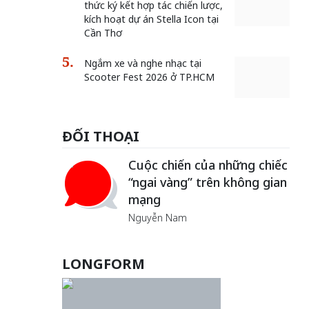
thức ký kết hợp tác chiến lược,
kích hoạt dự án Stella Icon tại
Cần Thơ
Ngắm xe và nghe nhạc tại
Scooter Fest 2026 ở TP.HCM
ĐỐI THOẠI
Cuộc chiến của những chiếc
“ngai vàng” trên không gian
mạng
Nguyễn Nam
Khách đến chơi nhà
LONGFORM
Lê Hiền
Bắc Biên - Giữ một ngôi
làng ven sông Hồng của Hà