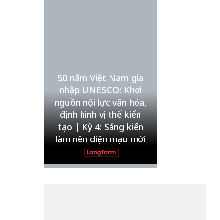
Nội
TS. Trần Kim Hào
Xin lỗi, rồi sao nữa?!
Lê Xuân Thọ
Vẻ đẹp của khoa học nhân
50 năm Việt Nam gia
văn
nhập UNESCO: Khơi
Lưu Nguyệt Linh
nguồn nội lực văn hóa,
định hình vị thế kiến
tạo | Kỳ 4: Sáng kiến
làm nên diện mạo mới