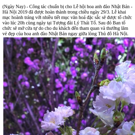
(Ngày Nay) - Công tác chuẩn bị cho Lễ hội hoa anh đào Nhật Bản -
Hà Nội 2019 đã được hoàn thành trong chiều ngày 29/3. Lễ khai
mạc hoành tráng với nhiều tiết mục văn hoá đặc sắc sẽ được tổ chức
vào lúc 20h cùng ngày tại Tượng đài Lý Thái Tổ. Sau đó Ban tổ
chức sẽ mở cửa tự do cho du khách đến tham quan và thưởng lãm
vẻ đẹp của hoa anh đào Nhật Bản ngay giữa lòng Thủ đô Hà Nội.