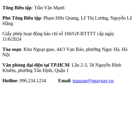
Cùng chuyên mục
Ngày hội Văn hóa dân tộc Mông lần thứ 4 sẽ diễn
ra tại Điện Biên vào tháng 10
Để di sản ướp trà sen Quảng An luôn song hành
cùng nhịp sống đương đại
Dấu ấn làng nghề xưa
Sân khấu Mới của Hoài Linh “dời nhà”
“Everest Marathon”: Chuyện người phụ nữ Việt