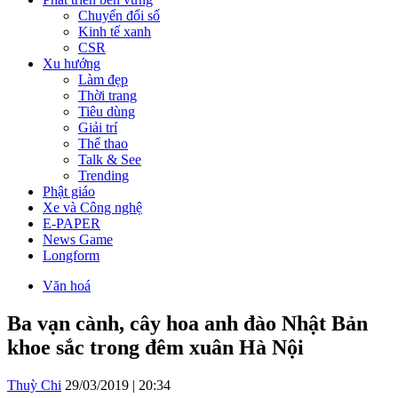
Chuyển đổi số
Kinh tế xanh
CSR
Xu hướng
Làm đẹp
Thời trang
Tiêu dùng
Giải trí
Thể thao
Talk & See
Trending
Phật giáo
Xe và Công nghệ
E-PAPER
News Game
Longform
Văn hoá
Ba vạn cành, cây hoa anh đào Nhật Bản
khoe sắc trong đêm xuân Hà Nội
Thuỳ Chi
29/03/2019 | 20:34