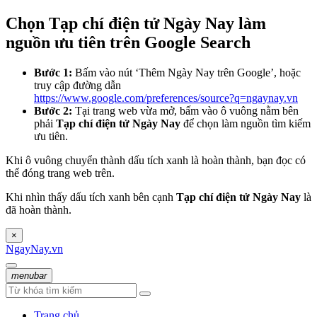
Chọn Tạp chí điện tử Ngày Nay làm
nguồn ưu tiên trên Google Search
Bước 1:
Bấm vào nút ‘Thêm Ngày Nay trên Google’, hoặc
truy cập đường dẫn
https://www.google.com/preferences/source?q=ngaynay.vn
Bước 2:
Tại trang web vừa mở, bấm vào ô vuông nằm bên
phải
Tạp chí điện tử Ngày Nay
để chọn làm nguồn tìm kiếm
ưu tiên.
Khi ô vuông chuyển thành dấu tích xanh là hoàn thành, bạn đọc có
thể đóng trang web trên.
Khi nhìn thấy dấu tích xanh bên cạnh
Tạp chí điện tử Ngày Nay
là
đã hoàn thành.
×
NgayNay.vn
menubar
Trang chủ