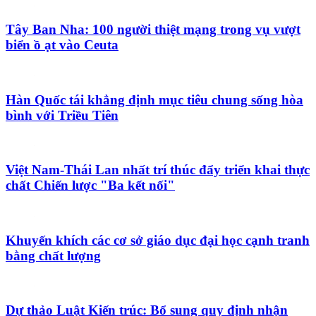
Hoa anh đào Nhật Bản khoe sắc giữa lòng Thủ đô trước giờ khai m
2019
Hoạt động chính của Lễ hội hoa Anh đào Nhật Bản - Hà Nội 2019
là việc trưng bày, cây anh đào và một số loài hoa Việt Nam và Hà
Nội từ ngày 29/3 đến 31/3.
Bên cạnh đó, lễ hội sẽ giới thiệu một số nét văn hóa đặc sắc của
Nhật Bản như trà đạo, cờ vây, cờ Shogi, trò chơi truyền thống
Kendama…
Chương trình nghệ thuật truyền thống Hà Nội, bao gồm: Hát ca trù,
hát xẩm, múa bồng… được tổ chức cùng một số hoạt động khác
như giới thiệu nghệ thuật cắm và tỉa hoa của Việt Nam, Nhật Bản.
Khu vực nhà Bát giác, vườn hoa Lý Thái Tổ, phố Đinh Tiên Hoàng
là không gian giới thiệu văn hóa Nhật Bản. Người yêu thích văn
hóa Nhật có dịp thưởng lãm, khám phá trà đạo, cờ vây, cờ shogi, trò