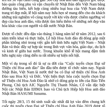
bảo quản công phu và vận chuyển từ Nhật Bản đến Việt Nam bằng
đường tàu biển, kết hợp cùng nhiều loại hoa của Việt Nam được
trang trí đẹp mắt, lễ hội năm nay hứa hẹn sẽ mang đến cho du khách
những trải nghiệm vô cùng tuyệt vời khi vừa được chiêm ngưỡng vẻ
đẹp của hoa anh đào, vừa được tìm hiểu thêm về những nét đẹp văn
hóa khác của con người và đất nước Nhật Bản.
Được tổ chức đều đặn vào tháng 3 hàng năm kể từ năm 2012, sau 6
năm triển khai và thực hiện, Lễ hội Hoa Anh đào đã đóng góp một
phần không nhỏ trong việc gắn kết tình hữu nghị Việt Nam – Nhật
Bản và thúc đẩy sự hợp tác trong lĩnh vực văn hóa, giáo dục, du lịch
và kinh tế giữa hai nước. Trong khuôn khổ lễ hội mang đậm tình
hữu nghị này cũng diễn ra rất nhiều sự kiện nổi bật.
Một ví dụ trong số đó là sự ra đời của “Cuộc tuyển chọn Đại sứ
Thiện chí Hoa anh đào” lần đầu tiên được tổ chức năm nay. Ngoài
Nhật Bản, Việt Nam là nước thứ ba có Đại sứ thiện chí Hoa Anh
Đào sau Hoa Kỳ và Đức. Việc hiện thực hóa cuộc tuyển chọn Đại
sứ Thiện chí Hoa Anh Đào là nhờ có đóng góp to lớn của Báo Tiền
Phong, Chủ tịch AIC Nguyễn Thị Thanh Nhàn, Cố vấn đặc biệt
Nội các Nhật Bản IIJIMA Isao và
Chủ tịch Hiệp hội Hoa anh đào
Nhật Bản HASUMI Susumu.
Tối ngày 28/3, 15 thí sinh xuất sắc nhất đã lọt vào đêm chung kết
cuộc thi tuyển chọn Đại sứ Thiện chí Hoa Anh Đào 2019 được tổ