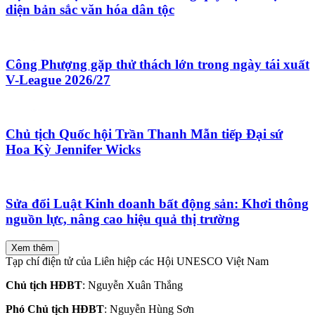
chơi truyền thống Kendama…
Riêng khu vực vườn hoa phía sau tượng đài Lý Thái Tổ sẽ được
dành cho các chương trình biểu diễn nghệ thuật truyền thống Việt
Nam như ca trù, hát xẩm, múa bồng…
Tại Cung thiếu nhi Hà Nội, có khoảng 20 gian hàng giới thiệu ẩm
thực Việt Nam và Nhật Bản.
Ngoài ra, trong khuôn khổ Lễ hội năm nay còn có thêm rất nhiều
các hoạt động thú vị và đặc sắc khác, thu hút hàng nghìn lượt người
đến tham quan và tham dự.
Thuỳ Chi
Thêm Ngày Nay
trên Google
Chọn Ngày Nay làm nguồn
ưu tiên
trên
Google
Search
.
Xem hướng dẫn.
Đại sứ thiện chí Hoa anh đào
công ty AIC
Lễ hội hoa anh đào Nhật
Bản - Hà Nội 2019
Tượng đài Lý Thái Tổ
hoa anh đào
Bình luận
Gửi bình luận