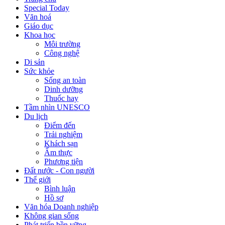
Special Today
Văn hoá
Giáo dục
Khoa học
Môi trường
Công nghệ
Di sản
Sức khỏe
Sống an toàn
Dinh dưỡng
Thuốc hay
Tầm nhìn UNESCO
Du lịch
Điểm đến
Trải nghiệm
Khách sạn
Ẩm thực
Phương tiện
Đất nước - Con người
Thế giới
Bình luận
Hồ sơ
Văn hóa Doanh nghiệp
Không gian sống
Phát triển bền vững