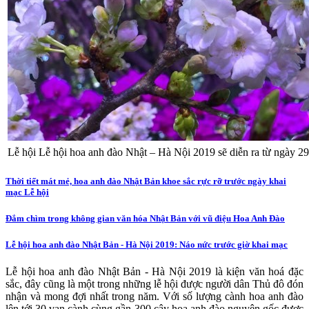
Lễ hội Lễ hội hoa anh đào Nhật – Hà Nội 2019 sẽ diễn ra từ ngày 29
Thời tiết mát mẻ, hoa anh đào Nhật Bản khoe sắc rực rỡ trước ngày khai
mạc Lễ hội
Đắm chìm trong không gian văn hóa Nhật Bản với vũ điệu Hoa Anh Đào
Lễ hội hoa anh đào Nhật Bản - Hà Nội 2019: Náo nức trước giờ khai mạc
Lễ hội hoa anh đào Nhật Bản - Hà Nội 2019 là kiện văn hoá đặc
sắc, đây cũng là một trong những lễ hội được người dân Thủ đô đón
nhận và mong đợi nhất trong năm. Với số lượng cành hoa anh đào
lên tới 30 vạn cành cùng gần 300 cây hoa anh đào nguyên gốc được