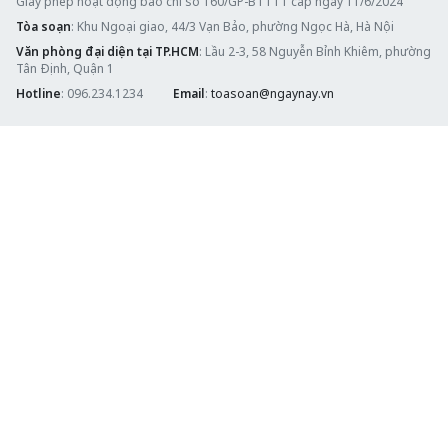
Giấy phép hoạt động báo chí số 160/GP-BTTTT cấp ngày 11/6/2024
Tòa soạn
: Khu Ngoại giao, 44/3 Vạn Bảo, phường Ngọc Hà, Hà Nội
Văn phòng đại diện tại TP.HCM
: Lầu 2-3, 58 Nguyễn Bỉnh Khiêm, phường
Tân Định, Quận 1
Hotline
: 096.234.1234
Email
:
toasoan@ngaynay.vn