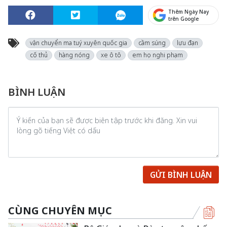
Thêm Ngày Nay
trên Google
vận chuyển ma tuý xuyên quốc gia
cầm súng
lựu đạn
cố thủ
hàng nóng
xe ô tô
em họ nghi phạm
BÌNH LUẬN
GỬI BÌNH LUẬN
CÙNG CHUYÊN MỤC