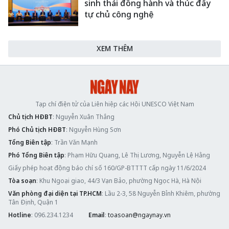
sinh thái đồng hành và thúc đẩy
tự chủ công nghệ
XEM THÊM
Tạp chí điện tử của Liên hiệp các Hội UNESCO Việt Nam
Chủ tịch HĐBT
: Nguyễn Xuân Thắng
Phó Chủ tịch HĐBT
: Nguyễn Hùng Sơn
Tổng Biên tập
: Trần Văn Mạnh
Phó Tổng Biên tập
: Phạm Hữu Quang, Lê Thị Lương, Nguyễn Lệ Hằng
Giấy phép hoạt động báo chí số 160/GP-BTTTT cấp ngày 11/6/2024
Tòa soạn
: Khu Ngoại giao, 44/3 Vạn Bảo, phường Ngọc Hà, Hà Nội
Văn phòng đại diện tại TP.HCM
: Lầu 2-3, 58 Nguyễn Bỉnh Khiêm, phường
Tân Định, Quận 1
Hotline
: 096.234.1234
Email
:
toasoan@ngaynay.vn