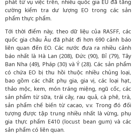
phát từ vụ việc trên, nhiều quốc gia EU đã tăng
cường kiểm tra dư lượng EO trong các sản
phẩm thực phẩm.
Tới thời điểm này, theo dữ liệu của RASFF, các
quốc gia châu Âu đã phát đi hơn 690 cảnh báo
liên quan đến EO. Các nước đưa ra nhiều cảnh
báo nhất là Hà Lan (208), Đức (90), Bỉ (79), Tây
Ban Nha (49), Pháp (30) và Ý (28). Các sản phẩm
có chứa EO bị thu hồi thuộc nhiều chủng loại,
bao gồm các chất phụ gia, gia vị, các loại hạt,
thảo mộc, kem, món tráng miệng, ngũ cốc, các
sản phẩm từ sữa, trái cây, rau quả, cà phê, trà,
sản phẩm chế biến từ cacao, v.v. Trong đó đối
tượng được tập trung nhiều nhất là vừng, phụ
gia thực phẩm E410 (locust bean gum) và các
sản phẩm có liên quan.