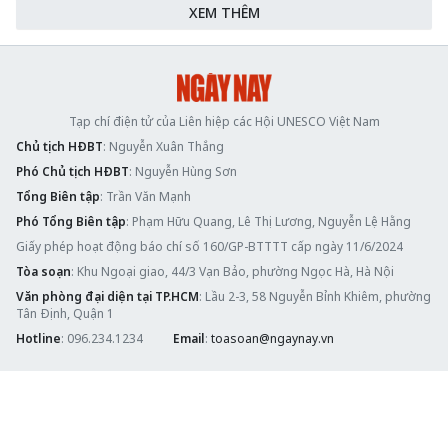
XEM THÊM
Tạp chí điện tử của Liên hiệp các Hội UNESCO Việt Nam
Chủ tịch HĐBT
: Nguyễn Xuân Thắng
Phó Chủ tịch HĐBT
: Nguyễn Hùng Sơn
Tổng Biên tập
: Trần Văn Mạnh
Phó Tổng Biên tập
: Phạm Hữu Quang, Lê Thị Lương, Nguyễn Lệ Hằng
Giấy phép hoạt động báo chí số 160/GP-BTTTT cấp ngày 11/6/2024
Tòa soạn
: Khu Ngoại giao, 44/3 Vạn Bảo, phường Ngọc Hà, Hà Nội
Văn phòng đại diện tại TP.HCM
: Lầu 2-3, 58 Nguyễn Bỉnh Khiêm, phường
Tân Định, Quận 1
Hotline
: 096.234.1234
Email
:
toasoan@ngaynay.vn