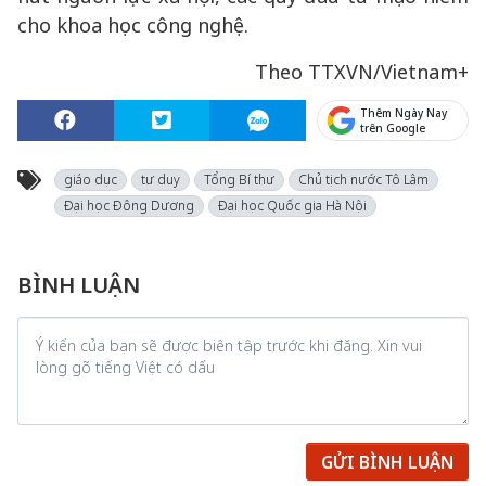
cho khoa học công nghệ.
Theo TTXVN/Vietnam+
Thêm Ngày Nay
trên Google
giáo dục
tư duy
Tổng Bí thư
Chủ tịch nước Tô Lâm
Đại học Đông Dương
Đại học Quốc gia Hà Nội
BÌNH LUẬN
GỬI BÌNH LUẬN