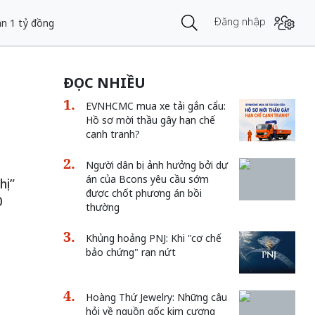
Đăng nhập
ần 1 tỷ đồng
ĐỌC NHIỀU
EVNHCMC mua xe tải gắn cẩu:
Hồ sơ mời thầu gây hạn chế
cạnh tranh?
Người dân bị ảnh hưởng bởi dự
án của Bcons yêu cầu sớm
hị”
được chốt phương án bồi
0
thường
Khủng hoảng PNJ: Khi "cơ chế
bảo chứng" rạn nứt
Hoàng Thứ Jewelry: Những câu
hỏi về nguồn gốc kim cương