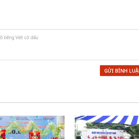
GỬI BÌNH LU