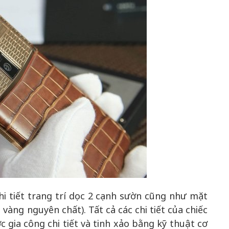
50 năm Việt Nam gia
nhập UNESCO - Khơi
nguồn nội lực, định hình
Hà Nội vững 
vị thế kiến tạo | Kỳ 2:
không gian ph
Chuyển hóa hợp tác
mới - Kỳ 5: Th
thành động lực phát
lăng kính s
triển
i tiết trang trí dọc 2 cạnh sườn cũng như mặt
vàng nguyên chất). Tất cả các chi tiết của chiếc
c gia công chi tiết và tinh xảo bằng kỹ thuật cơ