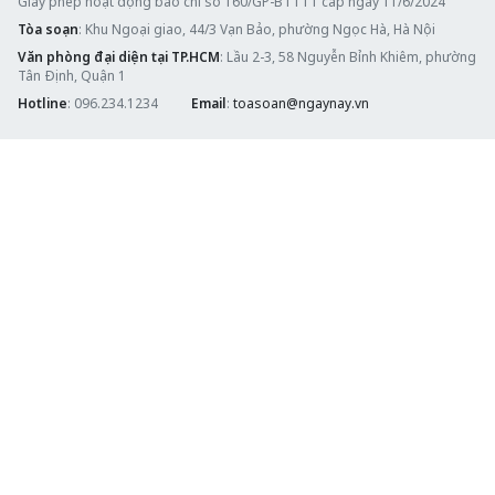
Giấy phép hoạt động báo chí số 160/GP-BTTTT cấp ngày 11/6/2024
Tòa soạn
: Khu Ngoại giao, 44/3 Vạn Bảo, phường Ngọc Hà, Hà Nội
Văn phòng đại diện tại TP.HCM
: Lầu 2-3, 58 Nguyễn Bỉnh Khiêm, phường
Tân Định, Quận 1
Hotline
: 096.234.1234
Email
:
toasoan@ngaynay.vn