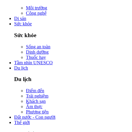
Môi trường
Công nghệ
Di sản
Sức khỏe
Sức khỏe
Sống an toàn
Dinh dưỡng
Thuốc hay
Tầm nhìn UNESCO
Du lịch
Du lịch
Điểm đến
Trải nghiệm
Khách sạn
Ẩm thực
Phương tiện
Đất nước - Con người
Thế giới