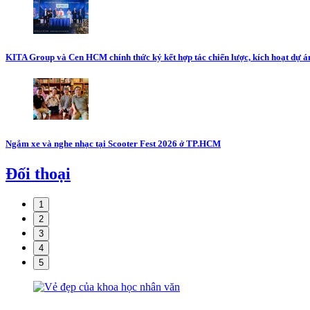
KITA Group và Cen HCM chính thức ký kết hợp tác chiến lược, kích hoạt dự án
Ngắm xe và nghe nhạc tại Scooter Fest 2026 ở TP.HCM
Đối thoại
1
2
3
4
5