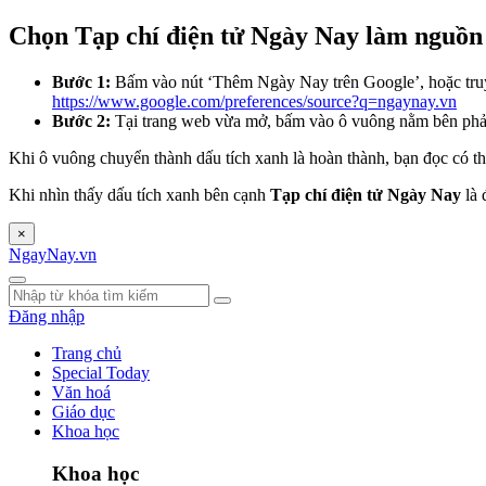
Chọn Tạp chí điện tử Ngày Nay làm nguồn 
Bước 1:
Bấm vào nút ‘Thêm Ngày Nay trên Google’, hoặc tru
https://www.google.com/preferences/source?q=ngaynay.vn
Bước 2:
Tại trang web vừa mở, bấm vào ô vuông nằm bên ph
Khi ô vuông chuyển thành dấu tích xanh là hoàn thành, bạn đọc có th
Khi nhìn thấy dấu tích xanh bên cạnh
Tạp chí điện tử Ngày Nay
là 
×
NgayNay.vn
Đăng nhập
Trang chủ
Special Today
Văn hoá
Giáo dục
Khoa học
Khoa học