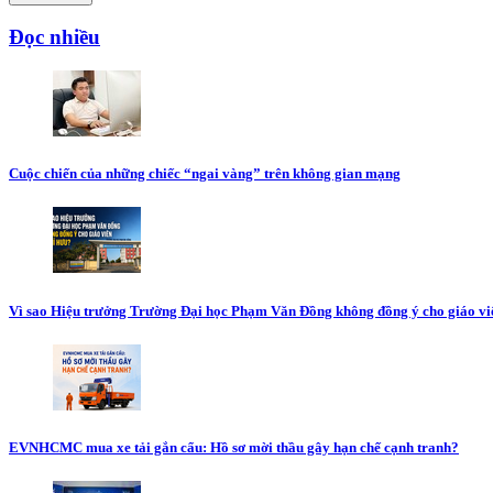
Đọc nhiều
Cuộc chiến của những chiếc “ngai vàng” trên không gian mạng
Vì sao Hiệu trưởng Trường Đại học Phạm Văn Đồng không đồng ý cho giáo vi
EVNHCMC mua xe tải gắn cẩu: Hồ sơ mời thầu gây hạn chế cạnh tranh?