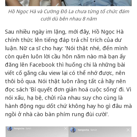
Hồ Ngọc Hà và Cường Đô La chưa từng tổ chức đám
cưới dù bên nhau 8 năm
Sau nhiều ngày im lặng, mới đây, Hồ Ngọc Hà
chính thức lên tiếng đáp trả chỉ trích của dư
luận. Nữ ca sĩ cho hay: 'Nói thật nhé, đến mình
còn quên luôn lời cầu hôn năm nào mà bạn ấy
đăng lên Facebook thì huống chi là những bài
viết cố gắng câu view lại có thể nhớ được, nên
thôi bỏ qua. Nói thật luôn rằng tất cả hãy nên
đọc sách ‘Bí quyết đơn giản hoá cuộc sống’ đi. Vì
nói xấu, hạ bệ, chửi rủa nhau suy cho cùng là
hành động ngu dốt chứ không hay ho gì đâu mà
ngồi ở nhà cào bàn phím rung đùi cười'.