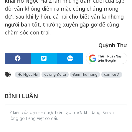
khai Hồ Ngọc Hà 2 lần nhưng đám cưới của cặp
đôi vẫn không diễn ra mặc công chúng mong
đợi. Sau khi ly hôn, cả hai cho biết vẫn là những
người bạn tốt, thường xuyên gặp gỡ để cùng
chăm sóc con trai.
Quỳnh Thư
Thêm Ngày Nay
trên Google
Hồ Ngọc Hà
Cường Đô La
Đàm Thu Trang
đám cưới
BÌNH LUẬN