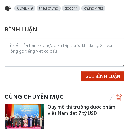
COVID-19
triệu chứng
độc tính
chủng virus
BÌNH LUẬN
GỬI BÌNH LUẬN
CÙNG CHUYÊN MỤC
Quy mô thị trường dược phẩm
Việt Nam đạt 7 tỷ USD