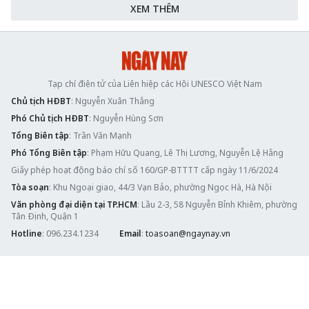
XEM THÊM
Tạp chí điện tử của Liên hiệp các Hội UNESCO Việt Nam
Chủ tịch HĐBT
: Nguyễn Xuân Thắng
Phó Chủ tịch HĐBT
: Nguyễn Hùng Sơn
Tổng Biên tập
: Trần Văn Mạnh
Phó Tổng Biên tập
: Phạm Hữu Quang, Lê Thị Lương, Nguyễn Lệ Hằng
Giấy phép hoạt động báo chí số 160/GP-BTTTT cấp ngày 11/6/2024
Tòa soạn
: Khu Ngoại giao, 44/3 Vạn Bảo, phường Ngọc Hà, Hà Nội
Văn phòng đại diện tại TP.HCM
: Lầu 2-3, 58 Nguyễn Bỉnh Khiêm, phường
Tân Định, Quận 1
Hotline
: 096.234.1234
Email
:
toasoan@ngaynay.vn