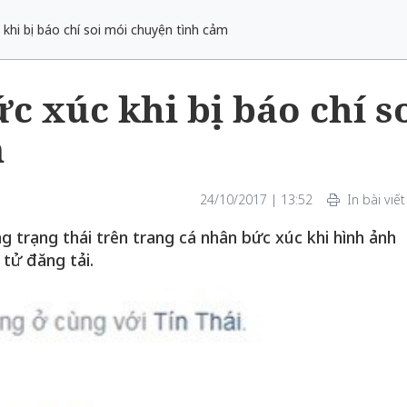
khi bị báo chí soi mói chuyện tình cảm
c xúc khi bị báo chí s
m
 một ngôi
Xin lỗi, rồi sao nữa?!
 Hồng của Hà
Lê Xuân Thọ
24/10/2017 | 13:52
In bài viết
 trạng thái trên trang cá nhân bức xúc khi hình ảnh
 tử đăng tải.