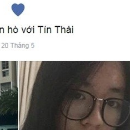
50 năm Việt Nam gia
m gia
nhập UNESCO: Khơi
50 năm Việt 
 Khơi
nguồn nội lực văn hóa,
nhập UNESCO
n hóa,
định hình vị thế kiến
nguồn nội lực, 
 kiến
tạo | Kỳ 1: Khát vọng
vị thế kiến tạo
 nhập
hòa bình thể hiện trong
Chuyển hóa 
n lĩnh
quyết định lịch sử
thành động l
triển