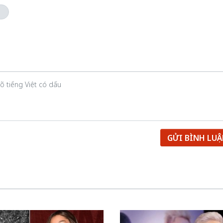
.
GỬI BÌNH LU