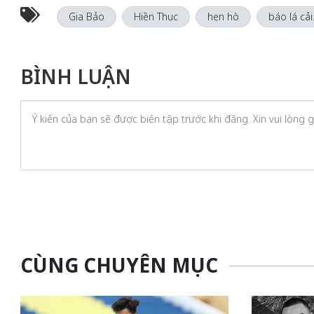
Gia Bảo
Hiền Thục
hẹn hò
báo lá cải
BÌNH LUẬN
CÙNG CHUYÊN MỤC