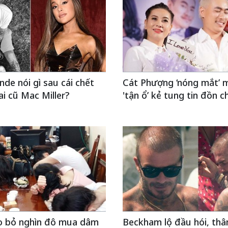
nde nói gì sau cái chết
Cát Phượng ‘nóng mắt’ 
ai cũ Mac Miller?
'tận ổ’ kẻ tung tin đồn c
ào bỏ nghìn đô mua dâm
Beckham lộ đầu hói, thâ