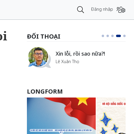
Đăng nhập
oi
ĐỐI THOẠI
Vẻ đẹp của khoa học nhân
văn
Lưu Nguyệt Linh
LONGFORM