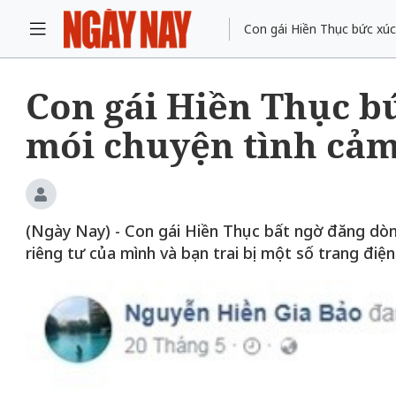
Con gái Hiền Thục bức xúc 
Con gái Hiền Thục bứ
mói chuyện tình cả
Bắc Biên - Giữ
 đến chơi nhà
làng ven sông
Nội
TS. Trần Kim Hào
(Ngày Nay) - Con gái Hiền Thục bất ngờ đăng dòng
riêng tư của mình và bạn trai bị một số trang điện