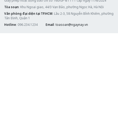
Giấy phép hoạt động báo chí số 160/GP-BTTTT cấp ngày 11/6/2024
Tòa soạn
: Khu Ngoại giao, 44/3 Vạn Bảo, phường Ngọc Hà, Hà Nội
Văn phòng đại diện tại TP.HCM
: Lầu 2-3, 58 Nguyễn Bỉnh Khiêm, phường
Tân Định, Quận 1
Hotline
: 096.234.1234
Email
:
toasoan@ngaynay.vn