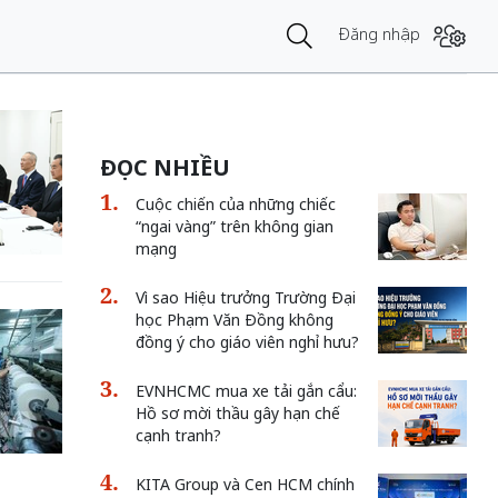
Đăng nhập
ĐỌC NHIỀU
Cuộc chiến của những chiếc
“ngai vàng” trên không gian
mạng
Vì sao Hiệu trưởng Trường Đại
học Phạm Văn Đồng không
đồng ý cho giáo viên nghỉ hưu?
EVNHCMC mua xe tải gắn cẩu:
Hồ sơ mời thầu gây hạn chế
cạnh tranh?
KITA Group và Cen HCM chính