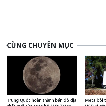
CÙNG CHUYÊN MỤC
Trung Quốc hoàn thành bản đồ địa
Meta bồi t