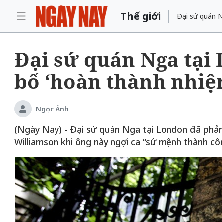
Thế giới
Đại sứ quán N
Đại sứ quán Nga tại
bố ‘hoàn thành nhiệ
Ngọc Ánh
(Ngày Nay) - Đại sứ quán Nga tại London đã phản
Williamson khi ông này ngợi ca “sứ mệnh thành côn