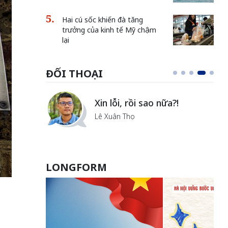
Hai cú sốc khiến đà tăng
trưởng của kinh tế Mỹ chậm
lại
ĐỐI THOẠI
i
Xin lỗi, rồi sao nữa?!
ủa Hà
Lê Xuân Thọ
LONGFORM