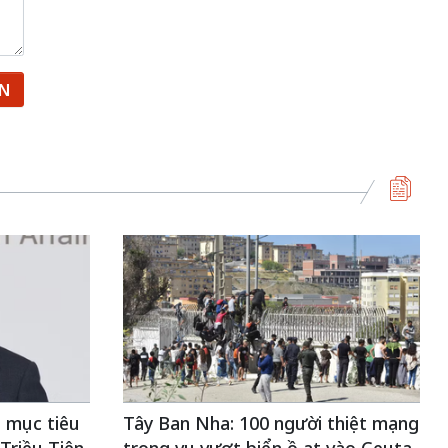
ẬN
 mục tiêu
Tây Ban Nha: 100 người thiệt mạng