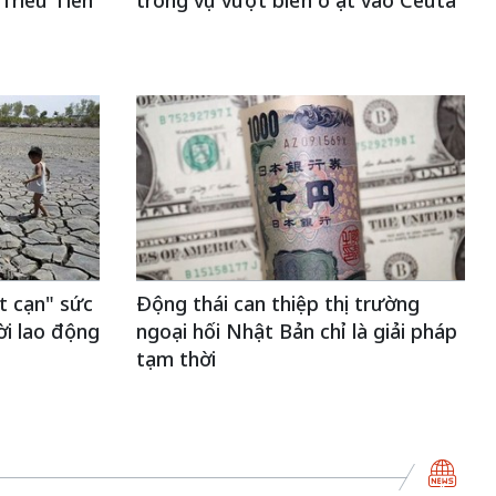
Triều Tiên
trong vụ vượt biển ồ ạt vào Ceuta
t cạn" sức
Động thái can thiệp thị trường
ời lao động
ngoại hối Nhật Bản chỉ là giải pháp
tạm thời