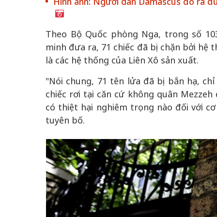
Hình ảnh: Người dân Damascus đổ ra đư
Theo Bộ Quốc phòng Nga, trong số 103
minh đưa ra, 71 chiếc đã bị chặn bởi hệ
 gia
50 năm Việt Na
là các hệ thống của Liên Xô sản xuất.
hơi
nhập UNESCO:
 hình
Hà Nội vững bước vào
nguồn nội lực vă
"Nói chung, 71 tên lửa đã bị bắn hạ, chỉ
ỳ 2:
không gian phát triển
định hình vị thế
chiếc rơi tại căn cứ không quân Mezzeh 
tác
mới - Kỳ 5: Thủ đô qua
tạo | Kỳ 4: Sán
có thiệt hại nghiêm trọng nào đối với cơ
hát
lăng kính số hóa
làm nên diện m
tuyên bố.