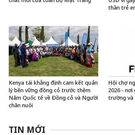
chất mới của toàn bộ Mặt Trăng
USD vì gây
thần trẻ 
Kenya tái khẳng định cam kết quản
Hội chợ ng
lý bền vững đồng cỏ trước thềm
2026 - nơi 
Năm Quốc tế về Đồng cỏ và Người
trường và
chăn nuôi
TIN MỚI