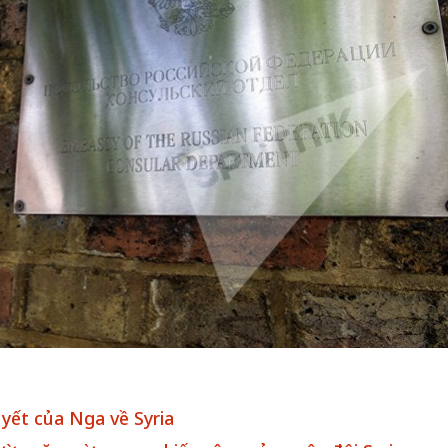
Bắc Biên - Giữ một ngô
i nhà
làng ven sông Hồng c
Nội
TS. Trần Kim Hào
yết của Nga về Syria