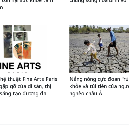
 tổn hại sức khỏe tâm
chung sống hòa bình với 
em
hệ thuật Fine Arts Paris
Nắng nóng cực đoan "rú
gặp gỡ của di sản, thị
khỏe và túi tiền của ngư
 sáng tạo đương đại
nghèo châu Á