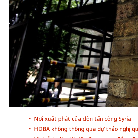
chiến của những chiếc
Khách đến chơ
vàng” trên không gian
Lê Hiền
 Nam
Nơi xuất phát của đòn tấn công Syria
HĐBA không thông qua dự thảo nghị qu