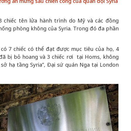
ờng ăn mừng sau chiến công của quân đội Syria
 chiếc tên lửa hành trình do Mỹ và các đồng
50 năm Việt 
 thống phòng không của Syria. Trong đó đa phần
m gia
50 năm Việt Nam gia
nhập UNESCO
 Khơi
nhập UNESCO: Khơi
nguồn nội lực 
n hóa,
nguồn nội lực văn hóa,
định hình vị t
 có 7 chiếc có thể đạt được mục tiêu của họ, 4
 kiến
định hình vị thế kiến
tạo | Kỳ 1: K
đã bị bỏ hoang và 3 chiếc rơi tại Homs, không
g kiến
tạo | Kỳ 3: Hội nhập
hòa bình thể h
 sở hạ tầng Syria”, Đại sứ quán Nga tại London
ạo mới
quốc tế bằng bản lĩnh
quyết định l
Việt Nam