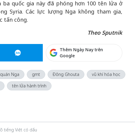
ả ba quốc gia này đã phóng hơn 100 tên lửa ở
ông Syria. Các lực lượng Nga không tham gia,
c tấn công.
Theo Sputnik
Thêm Ngày Nay trên
Google
 quán Nga
gmt
Đông Ghouta
vũ khí hóa học
tên lửa hành trình