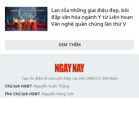
Lan tỏa những giai điệu đẹp, bồi
đắp văn hóa ngành Y từ Liên hoan
Văn nghệ quần chúng lần thứ V
XEM THÊM
Tạp chí điện tử của Liên hiệp các Hội UNESCO Việt Nam
Chủ tịch HĐBT
: Nguyễn Xuân Thắng
Phó Chủ tịch HĐBT
: Nguyễn Hùng Sơn
Tổng Biên tập
: Trần Văn Mạnh
Phó Tổng Biên tập
: Phạm Hữu Quang, Lê Thị Lương, Nguyễn Lệ Hằng
Giấy phép hoạt động báo chí số 160/GP-BTTTT cấp ngày 11/6/2024
Tòa soạn
: Khu Ngoại giao, 44/3 Vạn Bảo, phường Ngọc Hà, Hà Nội
Văn phòng đại diện tại TP.HCM
: Lầu 2-3, 58 Nguyễn Bỉnh Khiêm, phường
Tân Định, Quận 1